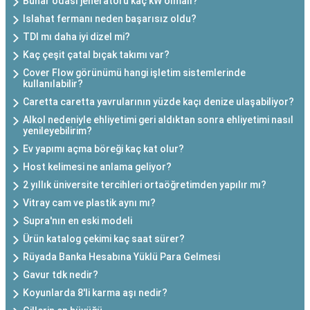
Buhar odası jeneratörü kaç kW olmalı?
Islahat fermanı neden başarısız oldu?
TDI mı daha iyi dizel mi?
Kaç çeşit çatal bıçak takımı var?
Cover Flow görünümü hangi işletim sistemlerinde
kullanılabilir?
Caretta caretta yavrularının yüzde kaçı denize ulaşabiliyor?
Alkol nedeniyle ehliyetimi geri aldıktan sonra ehliyetimi nasıl
yenileyebilirim?
Ev yapımı açma böreği kaç kat olur?
Host kelimesi ne anlama geliyor?
2 yıllık üniversite tercihleri ortaöğretimden yapılır mı?
Vitray cam ve plastik aynı mı?
Supra'nın en eski modeli
Ürün katalog çekimi kaç saat sürer?
Rüyada Banka Hesabına Yüklü Para Gelmesi
Gavur tdk nedir?
Koyunlarda 8'li karma aşı nedir?