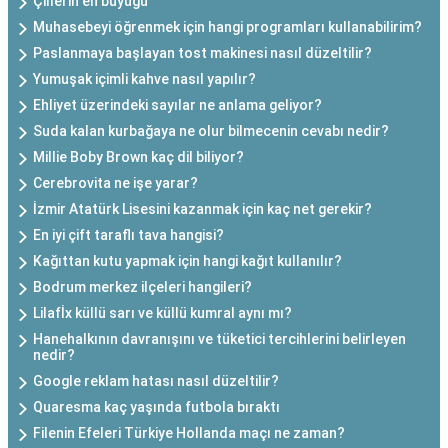
Çillerin en büyüğü
Muhasebeyi öğrenmek için hangi programları kullanabilirim?
Paslanmaya başlayan tost makinesi nasıl düzeltilir?
Yumuşak içimli kahve nasıl yapılır?
Ehliyet üzerindeki sayılar ne anlama geliyor?
Suda kalan kurbağaya ne olur bilmecenin cevabı nedir?
Millie Boby Brown kaç dil biliyor?
Cerebrovita ne işe yarar?
İzmir Atatürk Lisesini kazanmak için kaç net gerekir?
En iyi çift taraflı tava hangisi?
Kağıttan kutu yapmak için hangi kağıt kullanılır?
Bodrum merkez ilçeleri hangileri?
Lilafİx küllü sarı ve küllü kumral aynı mı?
Hanehalkının davranışını ve tüketici tercihlerini belirleyen
nedir?
Google reklam hatası nasıl düzeltilir?
Quaresma kaç yaşında futbola bıraktı
Filenin Efeleri Türkiye Hollanda maçı ne zaman?