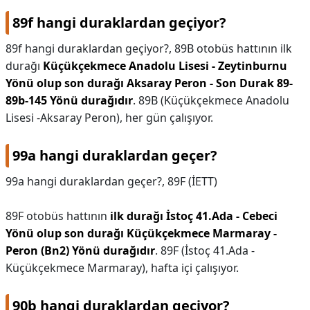
89f hangi duraklardan geçiyor?
89f hangi duraklardan geçiyor?,
89B otobüs hattının ilk
durağı
Küçükçekmece Anadolu Lisesi - Zeytinburnu
Yönü olup son durağı Aksaray Peron - Son Durak 89-
89b-145 Yönü durağıdır
. 89B (Küçükçekmece Anadolu
Lisesi -Aksaray Peron), her gün çalışıyor.
99a hangi duraklardan geçer?
99a hangi duraklardan geçer?,
89F (İETT)
89F otobüs hattının
ilk durağı İstoç 41.Ada - Cebeci
Yönü olup son durağı Küçükçekmece Marmaray -
Peron (Bn2) Yönü durağıdır
. 89F (İstoç 41.Ada -
Küçükçekmece Marmaray), hafta içi çalışıyor.
90b hangi duraklardan geçiyor?