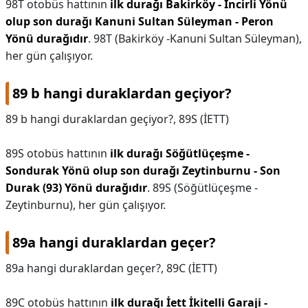
98T otobüs hattının
ilk durağı Bakirköy - İncirli Yönü
olup son durağı Kanuni Sultan Süleyman - Peron
Yönü durağıdır
. 98T (Bakirköy -Kanuni Sultan Süleyman),
her gün çalışıyor.
89 b hangi duraklardan geçiyor?
89 b hangi duraklardan geçiyor?,
89S (İETT)
89S otobüs hattının
ilk durağı Söğütlüçeşme -
Sondurak Yönü olup son durağı Zeytinburnu - Son
Durak (93) Yönü durağıdır
. 89S (Söğütlüçeşme -
Zeytinburnu), her gün çalışıyor.
89a hangi duraklardan geçer?
89a hangi duraklardan geçer?,
89C (İETT)
89C otobüs hattının
ilk durağı İett İkitelli Garaji -