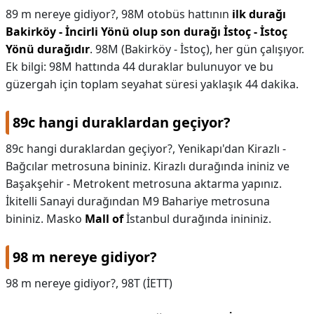
89 m nereye gidiyor?,
98M otobüs hattının
ilk durağı
Bakirköy - İncirli Yönü olup son durağı İstoç - İstoç
Yönü durağıdır
. 98M (Bakirköy - İstoç), her gün çalışıyor.
Ek bilgi: 98M hattında 44 duraklar bulunuyor ve bu
güzergah için toplam seyahat süresi yaklaşık 44 dakika.
89c hangi duraklardan geçiyor?
89c hangi duraklardan geçiyor?,
Yenikapı'dan Kirazlı -
Bağcılar metrosuna bininiz. Kirazlı durağında ininiz ve
Başakşehir - Metrokent metrosuna aktarma yapınız.
İkitelli Sanayi durağından M9 Bahariye metrosuna
bininiz. Masko
Mall of
İstanbul durağında inininiz.
98 m nereye gidiyor?
98 m nereye gidiyor?,
98T (İETT)