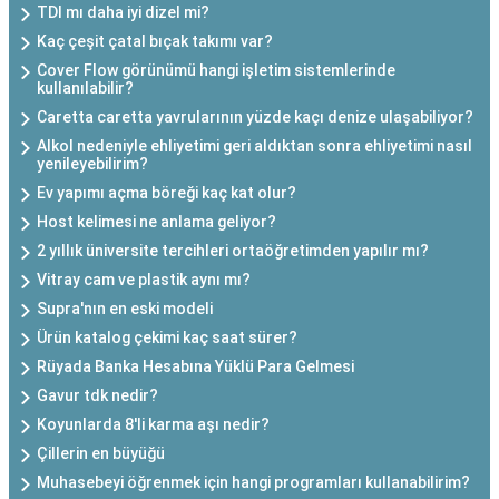
TDI mı daha iyi dizel mi?
Kaç çeşit çatal bıçak takımı var?
Cover Flow görünümü hangi işletim sistemlerinde
kullanılabilir?
Caretta caretta yavrularının yüzde kaçı denize ulaşabiliyor?
Alkol nedeniyle ehliyetimi geri aldıktan sonra ehliyetimi nasıl
yenileyebilirim?
Ev yapımı açma böreği kaç kat olur?
Host kelimesi ne anlama geliyor?
2 yıllık üniversite tercihleri ortaöğretimden yapılır mı?
Vitray cam ve plastik aynı mı?
Supra'nın en eski modeli
Ürün katalog çekimi kaç saat sürer?
Rüyada Banka Hesabına Yüklü Para Gelmesi
Gavur tdk nedir?
Koyunlarda 8'li karma aşı nedir?
Çillerin en büyüğü
Muhasebeyi öğrenmek için hangi programları kullanabilirim?