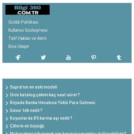
Gizlilik Politikası
Kullanıcı Sözleşmesi
Telif Hakları ve Alıntı
Bize Ulaşın
SON EKLENEN YAZILAR
Supra'nın en eski modeli
Ürün katalog çekimi kaç saat sürer?
Rüyada Banka Hesabına Yüklü Para Gelmesi
Gavur tdk nedir?
Koyunlarda 8'li karma aşı nedir?
Çillerin en büyüğü
Muhasebeyi öğrenmek için hangi programları kullanabilirim?