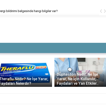
‹
cı Ocağı neden kaldırıldı?
Duphaston Nedir, Ne İşe
Theraflu Nedir? Ne İşe Yarar,
Yarar, Ne İçin Kullanılır,
Faydaları Nelerdir?
Faydaları ve Yan Etkiler..