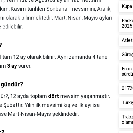
Kupa 
 Ekim, Kasım tarihleri Sonbahar mevsimini, Aralık,
i olarak bilinmektedir. Mart, Nisan, Mayıs ayları
Baske
2025
edilebilir.
Atlet
?
Güreş
ıl tam 12 ay olarak bilinir. Aynı zamanda 4 tane
sim
3 ay
sürer.
En uz
sürdü
 gündür?
01720
ür?,
12 ayda toplam
dört
mevsim yaşanmıştır.
Türki
Şubattır. Yılın ilk mevsimi kış ve ilk ayı ise
ı ise Mart-Nisan-Mayıs şeklindedir.
Trabz
olam
r?