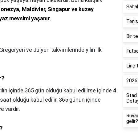
Saba
onezya, Maldivler, Singapur ve kuzey
 yaz mevsimi yaşanır
.
Tenis
Bir t
Gregoryen ve Jülyen takvimlerinde yılın ilk
Futsa
Linç 
r?
2026 
yılın içinde 365 gün olduğu kabul edilirse içinde
4
Stad 
 saat olduğu kabul edilir. 365 günün içinde
Detay
e vardır.
Rüya
gelir?
?