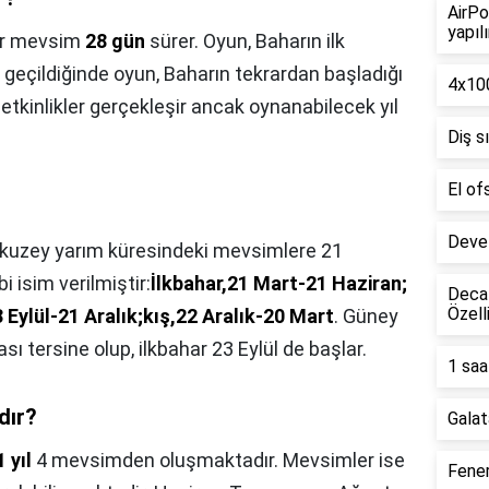
AirPo
yapılı
r mevsim
28 gün
sürer. Oyun, Baharın ilk
geçildiğinde oyun, Baharın tekrardan başladığı
4x100
ı etkinlikler gerçekleşir ancak oynanabilecek yıl
Diş s
El of
Deve 
kuzey yarım küresindeki mevsimlere 21
 isim verilmiştir:
İlkbahar,21 Mart-21 Haziran;
Decat
Özell
 Eylül-21 Aralık;kış,22 Aralık-20 Mart
. Güney
ı tersine olup, ilkbahar 23 Eylül de başlar.
1 saa
dır?
Galat
1 yıl
4 mevsimden oluşmaktadır. Mevsimler ise
Fener