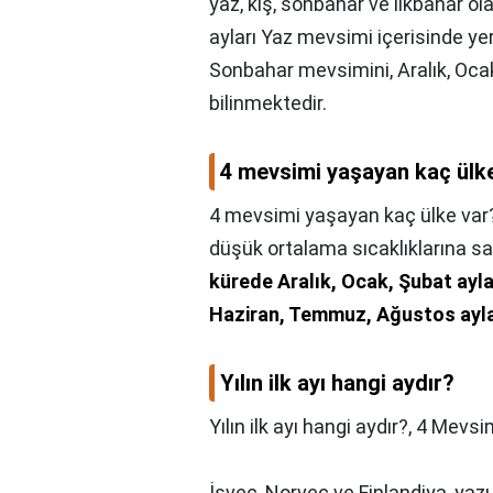
yaz, kış, sonbahar ve ilkbahar o
ayları Yaz mevsimi içerisinde yer
Sonbahar mevsimini, Aralık, Ocak
bilinmektedir.
4 mevsimi yaşayan kaç ülk
4 mevsimi yaşayan kaç ülke var
düşük ortalama sıcaklıklarına sa
kürede Aralık, Ocak, Şubat ayl
Haziran, Temmuz, Ağustos ayla
Yılın ilk ayı hangi aydır?
Yılın ilk ayı hangi aydır?,
4 Mevsim
İsveç, Norveç ve Finlandiya, yaz