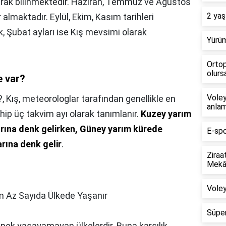
larak bilinmektedir. Haziran, Temmuz ve Ağustos
2 yaş
 almaktadır. Eylül, Ekim, Kasım tarihleri
, Şubat ayları ise Kış mevsimi olarak
Yürüm
Ortop
olursa
e var?
Voley
?,
Kış, meteorologlar tarafından genellikle en
anlam
hip üç takvim ayı olarak tanımlanır.
Kuzey yarım
arına denk gelirken, Güney yarım kürede
E-spo
rına denk gelir
.
Ziraa
Mekân
Voley
 Az Sayıda Ülkede Yaşanır
Süper
ı pek yaşayamayan ülkelerdir. Buna karşılık