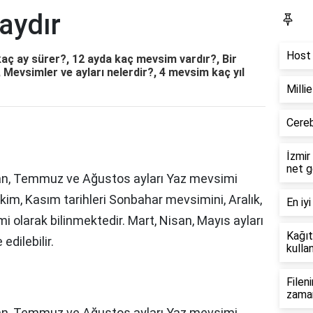
aydır
Bl
Host 
aç ay sürer?, 12 ayda kaç mevsim vardır?, Bir
evsimler ve ayları nelerdir?, 4 mevsim kaç yıl
Milli
Cereb
İzmir
net g
ran, Temmuz ve Ağustos ayları Yaz mevsimi
 Ekim, Kasım tarihleri Sonbahar mevsimini, Aralık,
En iyi
i olarak bilinmektedir. Mart, Nisan, Mayıs ayları
Kağıt
edilebilir.
kullan
Filen
zama
an, Temmuz ve Ağustos ayları Yaz mevsimi