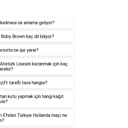
og
kelimesi ne anlama geliyor?
e Boby Brown kaç dil biliyor?
rovita ne işe yarar?
 Atatürk Lisesini kazanmak için kaç
erekir?
 çift taraflı tava hangisi?
tan kutu yapmak için hangi kağıt
ılır?
in Efeleri Türkiye Hollanda maçı ne
n?