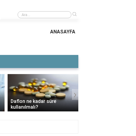
›
Humbaracı Ocağı neden kaldırıldı?
ANASAYFA
›
Daflon ne kadar süre
3 Aylık Bebek Günde K
kullanılmalı?
Mama Yer?