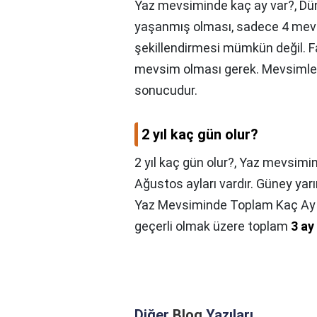
Yaz mevsiminde kaç ay var?,
Dü
yaşanmış olması, sadece 4 mevsi
şekillendirmesi mümkün değil. Far
mevsim olması gerek. Mevsimler 
sonucudur.
2 yıl kaç gün olur?
2 yıl kaç gün olur?,
Yaz mevsimin
Ağustos ayları vardır. Güney yarı
Yaz Mevsiminde Toplam Kaç Ay V
geçerli olmak üzere toplam
3 ay
Diğer
Blog
Yazıları