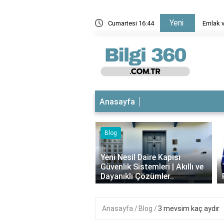
Yeni
imi belgesinde hangi bilgiler var?
Cumartesi 16:44
Humbara
Anasayfa
Blog
iyotikli Krem Açık
‹
a Sürülür mü?
Yeni Nesil Daire Kapısı
ımı, Faydaları ve
Güvenlik Sistemleri | Akıllı ve
i..
Dayanıklı Çözümler..
Anasayfa
Blog
3 mevsim kaç aydır