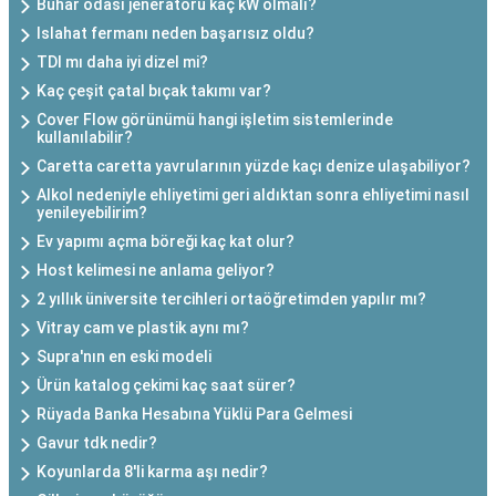
Buhar odası jeneratörü kaç kW olmalı?
Islahat fermanı neden başarısız oldu?
TDI mı daha iyi dizel mi?
Kaç çeşit çatal bıçak takımı var?
Cover Flow görünümü hangi işletim sistemlerinde
kullanılabilir?
Caretta caretta yavrularının yüzde kaçı denize ulaşabiliyor?
Alkol nedeniyle ehliyetimi geri aldıktan sonra ehliyetimi nasıl
yenileyebilirim?
Ev yapımı açma böreği kaç kat olur?
Host kelimesi ne anlama geliyor?
2 yıllık üniversite tercihleri ortaöğretimden yapılır mı?
Vitray cam ve plastik aynı mı?
Supra'nın en eski modeli
Ürün katalog çekimi kaç saat sürer?
Rüyada Banka Hesabına Yüklü Para Gelmesi
Gavur tdk nedir?
Koyunlarda 8'li karma aşı nedir?