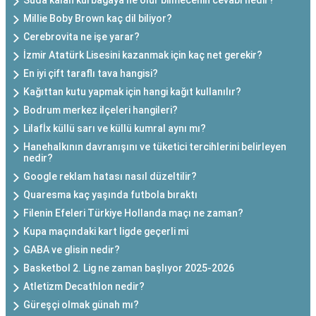
Suda kalan kurbağaya ne olur bilmecenin cevabı nedir?
Millie Boby Brown kaç dil biliyor?
Cerebrovita ne işe yarar?
İzmir Atatürk Lisesini kazanmak için kaç net gerekir?
En iyi çift taraflı tava hangisi?
Kağıttan kutu yapmak için hangi kağıt kullanılır?
Bodrum merkez ilçeleri hangileri?
Lilafİx küllü sarı ve küllü kumral aynı mı?
Hanehalkının davranışını ve tüketici tercihlerini belirleyen
nedir?
Google reklam hatası nasıl düzeltilir?
Quaresma kaç yaşında futbola bıraktı
Filenin Efeleri Türkiye Hollanda maçı ne zaman?
Kupa maçındaki kart ligde geçerli mi
GABA ve glisin nedir?
Basketbol 2. Lig ne zaman başlıyor 2025-2026
Atletizm Decathlon nedir?
Güreşçi olmak günah mı?