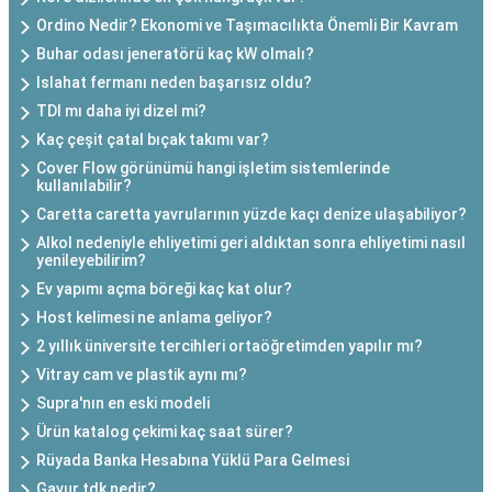
Ordino Nedir? Ekonomi ve Taşımacılıkta Önemli Bir Kavram
Buhar odası jeneratörü kaç kW olmalı?
Islahat fermanı neden başarısız oldu?
TDI mı daha iyi dizel mi?
Kaç çeşit çatal bıçak takımı var?
Cover Flow görünümü hangi işletim sistemlerinde
kullanılabilir?
Caretta caretta yavrularının yüzde kaçı denize ulaşabiliyor?
Alkol nedeniyle ehliyetimi geri aldıktan sonra ehliyetimi nasıl
yenileyebilirim?
Ev yapımı açma böreği kaç kat olur?
Host kelimesi ne anlama geliyor?
2 yıllık üniversite tercihleri ortaöğretimden yapılır mı?
Vitray cam ve plastik aynı mı?
Supra'nın en eski modeli
Ürün katalog çekimi kaç saat sürer?
Rüyada Banka Hesabına Yüklü Para Gelmesi
Gavur tdk nedir?