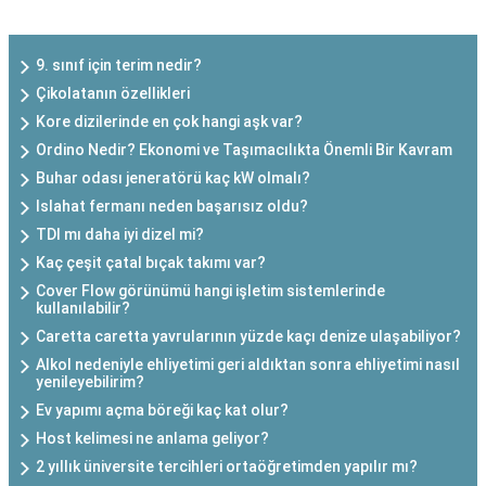
SON EKLENEN YAZILAR
9. sınıf için terim nedir?
Çikolatanın özellikleri
Kore dizilerinde en çok hangi aşk var?
Ordino Nedir? Ekonomi ve Taşımacılıkta Önemli Bir Kavram
Buhar odası jeneratörü kaç kW olmalı?
Islahat fermanı neden başarısız oldu?
TDI mı daha iyi dizel mi?
Kaç çeşit çatal bıçak takımı var?
Cover Flow görünümü hangi işletim sistemlerinde
kullanılabilir?
Caretta caretta yavrularının yüzde kaçı denize ulaşabiliyor?
Alkol nedeniyle ehliyetimi geri aldıktan sonra ehliyetimi nasıl
yenileyebilirim?
Ev yapımı açma böreği kaç kat olur?
Host kelimesi ne anlama geliyor?
2 yıllık üniversite tercihleri ortaöğretimden yapılır mı?