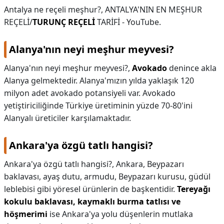
Antalya ne reçeli meşhur?,
ANTALYA'NIN EN MEŞHUR
REÇELİ/
TURUNÇ REÇELİ
TARİFİ - YouTube.
Alanya'nın neyi meşhur meyvesi?
Alanya'nın neyi meşhur meyvesi?,
Avokado
denince akla
Alanya gelmektedir. Alanya'mızın yılda yaklaşık 120
milyon adet avokado potansiyeli var. Avokado
yetiştiriciliğinde Türkiye üretiminin yüzde 70-80'ini
Alanyalı üreticiler karşılamaktadır.
Ankara'ya özgü tatlı hangisi?
Ankara'ya özgü tatlı hangisi?,
Ankara, Beypazarı
baklavası, ayaş dutu, armudu, Beypazarı kurusu, güdül
leblebisi gibi yöresel ürünlerin de başkentidir.
Tereyağı
kokulu baklavası, kaymaklı burma tatlısı ve
höşmerimi
ise Ankara'ya yolu düşenlerin mutlaka