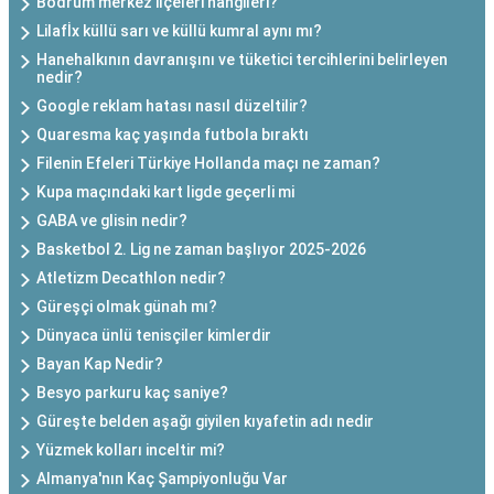
Bodrum merkez ilçeleri hangileri?
Lilafİx küllü sarı ve küllü kumral aynı mı?
Hanehalkının davranışını ve tüketici tercihlerini belirleyen
nedir?
Google reklam hatası nasıl düzeltilir?
Quaresma kaç yaşında futbola bıraktı
Filenin Efeleri Türkiye Hollanda maçı ne zaman?
Kupa maçındaki kart ligde geçerli mi
GABA ve glisin nedir?
Basketbol 2. Lig ne zaman başlıyor 2025-2026
Atletizm Decathlon nedir?
Güreşçi olmak günah mı?
Dünyaca ünlü tenisçiler kimlerdir
Bayan Kap Nedir?
Besyo parkuru kaç saniye?
Güreşte belden aşağı giyilen kıyafetin adı nedir
Yüzmek kolları inceltir mi?
Almanya'nın Kaç Şampiyonluğu Var