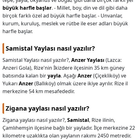
tepe, yayla, okyanus ve boğaz gibi daha birçok farklı yer
büyük harfle başlar
. - Millet, boy, din ve dil gibi daha
birçok farklı özel ad büyük harfle başlar. - Unvanlar,
kurum, kuruluş, meslek ve rütbe ile eser adları büyük
harfle başlar.
Samistal Yaylası nasıl yazılır?
Samistal Yaylası nasıl yazılır?,
Anzer Yaylası
(Lazca:
Anzeri Gola), Rize'nin İkizdere ilçesinin 35 km güney
batısında kalan bir
yayla
. Aşağı
Anzer
(Çiçekliköy) ve
Yukarı
Anzer
(Ballıköy) olmak üzere ikiye ayrılır. Rize il
merkezine 54 km mesafededir.
Zigana yaylası nasıl yazılır?
Zigana yaylası nasıl yazılır?,
Samistal
, Rize ilinin,
Çamlıhemşin ilçesine bağlı bir yayladır. İlçe merkezine 22
kilometre uzaklıkta olan yaylanın rakımı 2450 metredir.