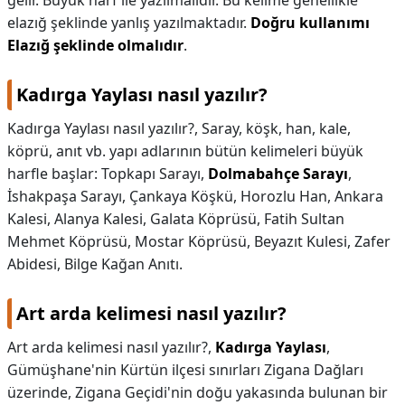
gelir. Büyük harf ile yazılmalıdır. Bu kelime genellikle
elazığ şeklinde yanlış yazılmaktadır.
Doğru kullanımı
Elazığ şeklinde olmalıdır
.
Kadırga Yaylası nasıl yazılır?
Kadırga Yaylası nasıl yazılır?,
Saray, köşk, han, kale,
köprü, anıt vb. yapı adlarının bütün kelimeleri büyük
harfle başlar: Topkapı Sarayı,
Dolmabahçe Sarayı
,
İshakpaşa Sarayı, Çankaya Köşkü, Horozlu Han, Ankara
Kalesi, Alanya Kalesi, Galata Köprüsü, Fatih Sultan
Mehmet Köprüsü, Mostar Köprüsü, Beyazıt Kulesi, Zafer
Abidesi, Bilge Kağan Anıtı.
Art arda kelimesi nasıl yazılır?
Art arda kelimesi nasıl yazılır?,
Kadırga Yaylası
,
Gümüşhane'nin Kürtün ilçesi sınırları Zigana Dağları
üzerinde, Zigana Geçidi'nin doğu yakasında bulunan bir