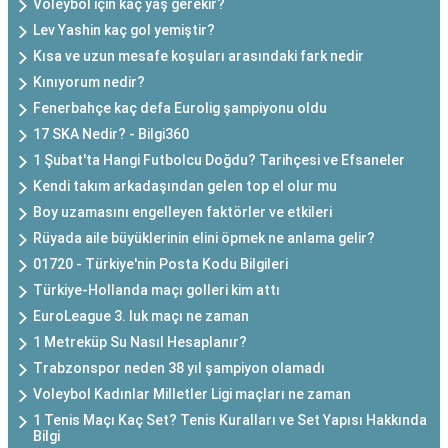
Voleybol için kaç yaş gerekir?
Lev Yashin kaç gol yemiştir?
Kısa ve uzun mesafe koşuları arasındaki fark nedir
Kınıyorum nedir?
Fenerbahçe kaç defa Eurolig şampiyonu oldu
17 SKA Nedir? - Bilgi360
1 Şubat'ta Hangi Futbolcu Doğdu? Tarihçesi ve Efsaneler
Kendi takım arkadaşından gelen top el olur mu
Boy uzamasını engelleyen faktörler ve etkileri
Rüyada aile büyüklerinin elini öpmek ne anlama gelir?
01720 - Türkiye'nin Posta Kodu Bilgileri
Türkiye-Hollanda maçı golleri kim attı
EuroLeague 3. luk maçı ne zaman
1 Metreküp Su Nasıl Hesaplanır?
Trabzonspor neden 38 yıl şampiyon olamadı
Voleybol Kadınlar Milletler Ligi maçları ne zaman
1 Tenis Maçı Kaç Set? Tenis Kuralları ve Set Yapısı Hakkında
Bilgi