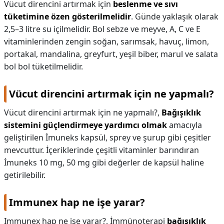
Vücut direncini artırmak için
beslenme ve sıvı
tüketimine özen gösterilmelidir
. Günde yaklaşık olarak
2,5–3 litre su içilmelidir. Bol sebze ve meyve, A, C ve E
vitaminlerinden zengin soğan, sarımsak, havuç, limon,
portakal, mandalina, greyfurt, yeşil biber, marul ve salata
bol bol tüketilmelidir.
Vücut direncini artırmak için ne yapmalı?
Vücut direncini artırmak için ne yapmalı?,
Bağışıklık
sistemini güçlendirmeye yardımcı olmak
amacıyla
geliştirilen İmuneks kapsül, sprey ve şurup gibi çeşitler
mevcuttur. İçeriklerinde çeşitli vitaminler barındıran
İmuneks 10 mg, 50 mg gibi değerler de kapsül haline
getirilebilir.
Immunex hap ne işe yarar?
Immunex hap ne işe yarar?,
İmmünoterapi
bağışıklık