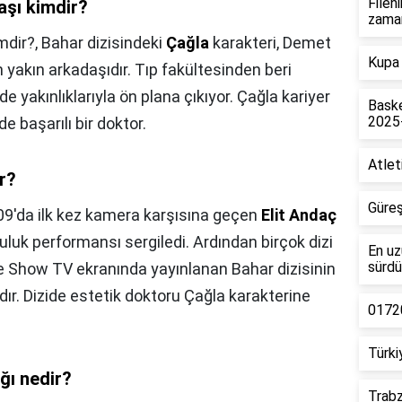
Filen
aşı kimdir?
zama
mdir?,
Bahar dizisindeki
Çağla
karakteri, Demet
Kupa 
n yakın arkadaşıdır. Tıp fakültesinden beri
e yakınlıklarıyla ön plana çıkıyor. Çağla kariyer
Baske
2025
de başarılı bir doktor.
Atlet
ir?
Güreş
9'da ilk kez kamera karşısına geçen
Elit Andaç
luk performansı sergiledi. Ardından birçok dizi
En uz
sürdü
se Show TV ekranında yayınlanan Bahar dizisinin
r. Dizide estetik doktoru Çağla karakterine
01720
Türki
ığı nedir?
Trabz