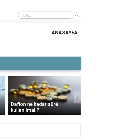
›
Emlak vergi bildirimi belgesinde hangi bilgiler 
ANASAYFA
›
Daflon ne kadar süre
3 Aylık Bebek Günde K
kullanılmalı?
Mama Yer?