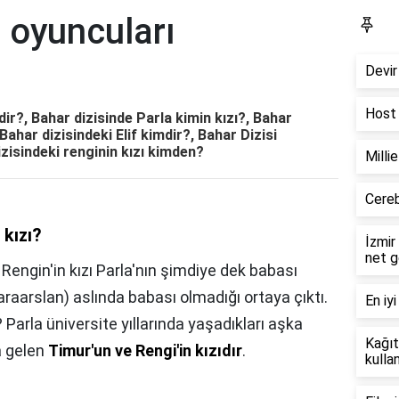
n oyuncuları
Bl
Devir
Host 
dir?, Bahar dizisinde Parla kimin kızı?, Bahar
Bahar dizisindeki Elif kimdir?, Bahar Dizisi
izisindeki renginin kızı kimden?
Milli
Cereb
 kızı?
İzmir
net g
,
Rengin'in kızı Parla'nın şimdiye dek babası
raarslan) aslında babası olmadığı ortaya çıktı.
En iyi
? Parla üniversite yıllarında yaşadıkları aşka
Kağıt
a gelen
Timur'un ve Rengi'in kızıdır
.
kullan