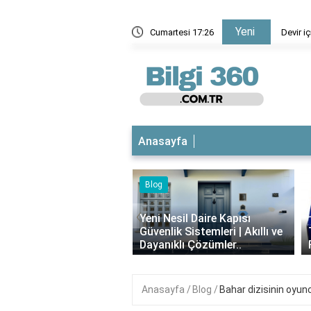
Yeni
Devir için ardiye ücreti nedir?
Cumartesi 17:26
Anasayfa
Blog
iyotikli Krem Açık
‹
a Sürülür mü?
Yeni Nesil Daire Kapısı
ımı, Faydaları ve
Güvenlik Sistemleri | Akıllı ve
i..
Dayanıklı Çözümler..
Anasayfa
Blog
Bahar dizisinin oyunc