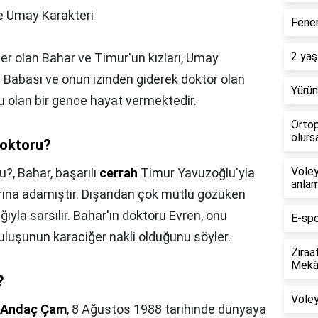
e Umay Karakteri
Fener
2 yaş
ter olan Bahar ve Timur'un kızları, Umay
 Babası ve onun izinden giderek doktor olan
Yürüm
su olan bir gence hayat vermektedir.
Ortop
olursa
doktoru?
Voley
ru?,
Bahar, başarılı
cerrah
Timur Yavuzoğlu'yla
anlam
larına adamıştır. Dışarıdan çok mutlu gözüken
ğıyla sarsılır. Bahar'ın doktoru Evren, onu
E-spo
tuluşunun karaciğer nakli olduğunu söyler.
Ziraa
Mekân
?
Voley
t Andaç Çam
, 8 Ağustos 1988 tarihinde dünyaya