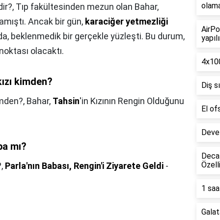
olam
dir?,
Tıp fakültesinden mezun olan Bahar,
amıştı. Ancak bir gün,
karaciğer yetmezliği
AirPo
da, beklenmedik bir gerçekle yüzleşti. Bu durum,
yapılı
noktası olacaktı.
4x100
kızı kimden?
Diş s
imden?,
Bahar,
Tahsin
'in Kızının Rengin Olduğunu
El of
Deve 
ba mı?
Decat
Özell
?,
Parla'nın Babası, Rengin'i Ziyarete Geldi
-
1 saa
Galat