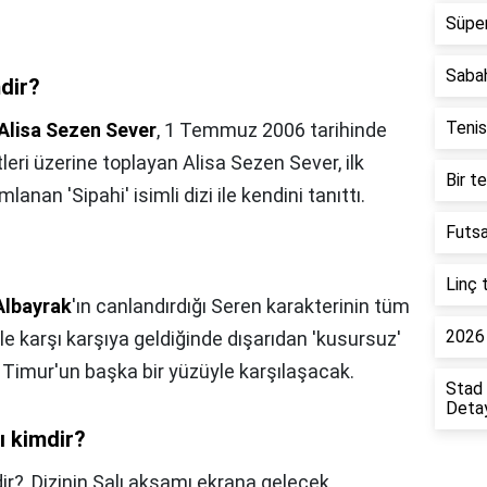
Süper
Saba
dir?
Tenis
Alisa Sezen Sever
, 1 Temmuz 2006 tarihinde
leri üzerine toplayan Alisa Sezen Sever, ilk
Bir t
anan 'Sipahi' isimli dizi ile kendini tanıttı.
Futsa
Linç 
Albayrak
'ın canlandırdığı Seren karakterinin tüm
2026 
le karşı karşıya geldiğinde dışarıdan 'kusursuz'
i Timur'un başka bir yüzüyle karşılaşacak.
Stad 
Detay
ı kimdir?
ir?,
Dizinin Salı akşamı ekrana gelecek