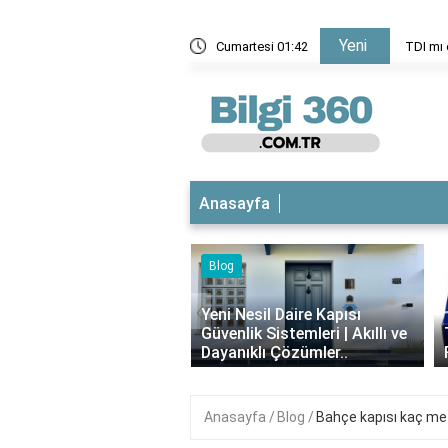
Yeni
eden başarısız oldu?
Cumartesi 01:42
TDI mı 
Anasayfa
‹
esil Daire Kapısı
ik Sistemleri | Akıllı ve
Theraflu Nedir? Ne İşe Yarar,
ıklı Çözümler..
Faydaları Nelerdir?
Anasayfa
Blog
Bahçe kapısı kaç met