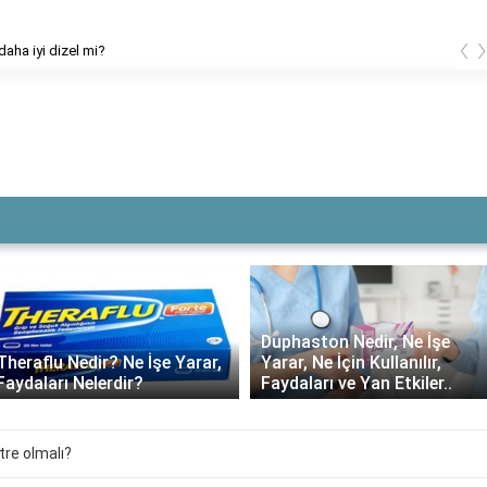
‹
daha iyi dizel mi?
Duphaston Nedir, Ne İşe
Yarar, Ne İçin Kullanılır,
Daflon ne kadar süre
Faydaları ve Yan Etkiler..
kullanılmalı?
re olmalı?