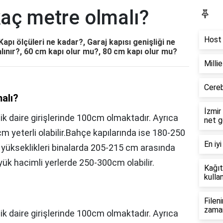
kaç metre olmalı?
Bl
Host 
apı ölçüleri ne kadar?, Garaj kapısı genişliği ne
alınır?, 60 cm kapı olur mu?, 80 cm kapı olur mu?
Milli
Cereb
alı?
İzmir
lik daire girişlerinde 100cm olmaktadır. Ayrıca
net g
cm yeterli olabilir.Bahçe kapılarında ise 180-250
En iyi
ı yükseklikleri binalarda 205-215 cm arasında
yük hacimli yerlerde 250-300cm olabilir.
Kağıt
kullan
Filen
zama
ik daire girişlerinde 100cm olmaktadır. Ayrıca