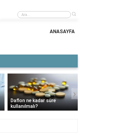
›
TDI mı daha iyi dizel mi?
ANASAYFA
›
Voltaren Ne İşe Yarar?
3 Aylık Bebek Günde Kaç CC
İçin Kullanılır, Faydaları
Mama Yer?
Yan Etkileri