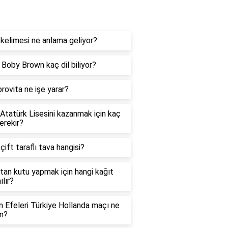
og
kelimesi ne anlama geliyor?
e Boby Brown kaç dil biliyor?
rovita ne işe yarar?
 Atatürk Lisesini kazanmak için kaç
erekir?
 çift taraflı tava hangisi?
tan kutu yapmak için hangi kağıt
ılır?
in Efeleri Türkiye Hollanda maçı ne
n?