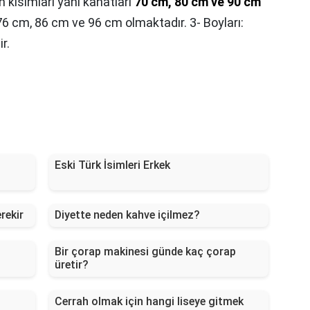
n kısımları yani kanatları
70 cm, 80 cm ve 90 cm
 76 cm, 86 cm ve 96 cm olmaktadır. 3- Boyları:
r.
Eski Türk İsimleri Erkek
rekir
Diyette neden kahve içilmez?
Bir çorap makinesi günde kaç çorap
üretir?
Cerrah olmak için hangi liseye gitmek