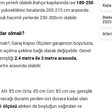
cm yeterli olabilir.Bahçe kapılarında ise
180-250
Kupa 
pı yükseklikleri binalarda 205-215 cm arasında
yük hacimli yerlerde 250-300cm olabilir.
Baske
2025
adar olmalı?
Atlet
lmalı?,
Garaj Kapısı Ölçüleri garajınızın boyutuna,
ın açılma şekline bağlı olarak değişebilir. Genel
enişliği
2.4 metre ile 3 metre arasında
,
etre arasında olabilir.
 Alt: 85 cm Orta: 85 cm Üst: 83 cm ise, genişlik
unacağı duvarın yerden üst duvara kadar olan
ik
ölçüsü
alırken de boşluğun sağından ve