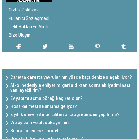
Gizlilik Politikası
Kullanıcı Sözleşmesi
Telif Hakları ve Alıntı
Bize Ulaşın
SON EKLENEN YAZILAR
Caretta caretta yavrularının yüzde kaçı denize ulaşabiliyor?
Alkol nedeniyle ehliyetimi geri aldıktan sonra ehliyetimi nasıl
yenileyebilirim?
Ev yapımı açma böreği kaç kat olur?
Host kelimesi ne anlama geliyor?
2 yıllık üniversite tercihleri ortaöğretimden yapılır mı?
Vitray cam ve plastik aynı mı?
Supra'nın en eski modeli
Ürün katalog çekimi kaç saat sürer?