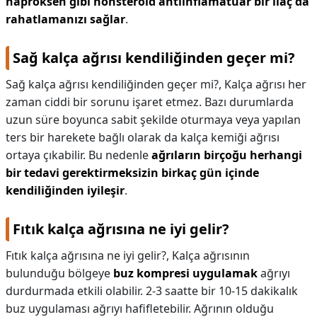
naproksen gibi nonsteroid antiinflamatuar bir ilaç da
rahatlamanızı sağlar
.
Sağ kalça ağrısı kendiliğinden geçer mi?
Sağ kalça ağrısı kendiliğinden geçer mi?,
Kalça ağrısı her
zaman ciddi bir sorunu işaret etmez. Bazı durumlarda
uzun süre boyunca sabit şekilde oturmaya veya yapılan
ters bir harekete bağlı olarak da kalça kemiği ağrısı
ortaya çıkabilir. Bu nedenle
ağrıların birçoğu herhangi
bir tedavi gerektirmeksizin birkaç gün içinde
kendiliğinden iyileşir
.
Fıtık kalça ağrısına ne iyi gelir?
Fıtık kalça ağrısına ne iyi gelir?,
Kalça ağrısının
bulunduğu bölgeye
buz kompresi uygulamak
ağrıyı
durdurmada etkili olabilir. 2-3 saatte bir 10-15 dakikalık
buz uygulaması ağrıyı hafifletebilir. Ağrının olduğu