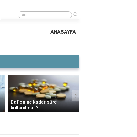
›
Kaç çeşit çatal bıçak takımı var?
ANASAYFA
›
Voltaren Ne İşe Yarar
3 Aylık Bebek Günde Kaç CC
İçin Kullanılır, Faydala
Mama Yer?
Yan Etkileri