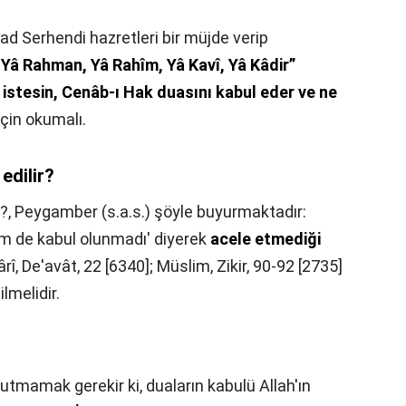
d Serhendi hazretleri bir müjde verip
 Yâ Rahman, Yâ Rahîm, Yâ Kavî, Yâ Kâdir”
istesin, Cenâb-ı Hak duasını kabul eder ve ne
 için okumalı.
edilir?
r?,
Peygamber (s.a.s.) şöyle buyurmaktadır:
tim de kabul olunmadı' diyerek
acele etmediği
rî, De'avât, 22 [6340]; Müslim, Zikir, 90-92 [2735]
lmelidir.
utmamak gerekir ki, duaların kabulü Allah'ın