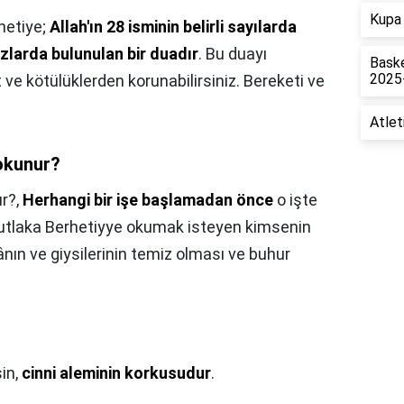
Kupa 
hetiye;
Allah'ın 28 isminin belirli sayılarda
azlarda bulunulan bir duadır
. Bu duayı
Baske
2025
e kötülüklerden korunabilirsiniz. Bereketi ve
Atlet
okunur?
r?,
Herhangi bir işe başlamadan önce
o işte
utlaka Berhetiyye okumak isteyen kimsenin
ın ve giysilerinin temiz olması ve buhur
in,
cinni aleminin korkusudur
.