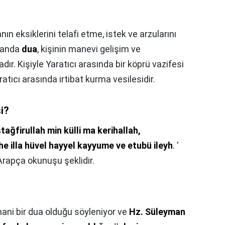
anın eksiklerini telafi etme, istek ve arzularını
amanda
dua
, kişinin manevi gelişim ve
r. Kişiyle Yaratıcı arasında bir köprü vazifesi
aratıcı arasında irtibat kurma vesilesidir.
si?
tağfirullah min külli ma kerihallah,
ahe illa hüvel hayyel kayyume ve etubü ileyh
. '
 Arapça okunuşu şeklidir.
uhani bir dua olduğu söyleniyor ve
Hz.
Süleyman