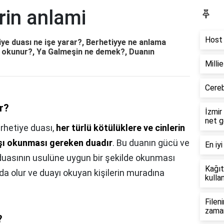
rin anlami
Bl
Host 
iye duası ne işe yarar?, Berhetiyye ne anlama
n okunur?, Ya Galmeşin ne demek?, Duanın
Milli
Cereb
r?
İzmir
net g
rhetiye duası,
her türlü kötülüklere ve cinlerin
şı okunması gereken duadır
. Bu duanın gücü ve
En iyi
e duasının usulüne uygun bir şekilde okunması
Kağıt
a olur ve duayı okuyan kişilerin muradına
kullan
Filen
zama
?