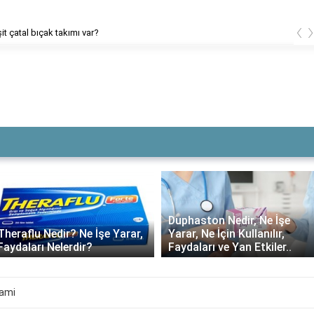
‹
it çatal bıçak takımı var?
Duphaston Nedir, Ne İşe
Yarar, Ne İçin Kullanılır,
Daflon ne kadar süre
Faydaları ve Yan Etkiler..
kullanılmalı?
lami