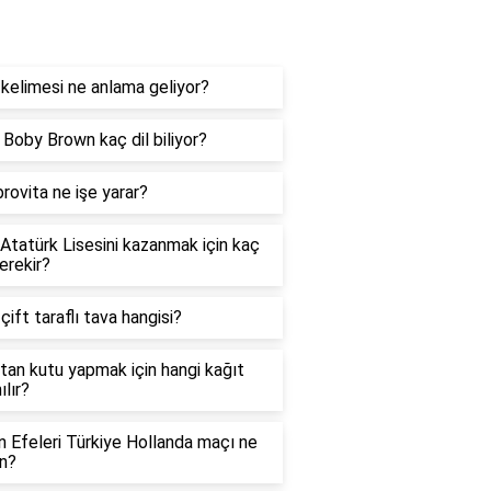
og
kelimesi ne anlama geliyor?
e Boby Brown kaç dil biliyor?
rovita ne işe yarar?
 Atatürk Lisesini kazanmak için kaç
erekir?
 çift taraflı tava hangisi?
tan kutu yapmak için hangi kağıt
ılır?
in Efeleri Türkiye Hollanda maçı ne
n?