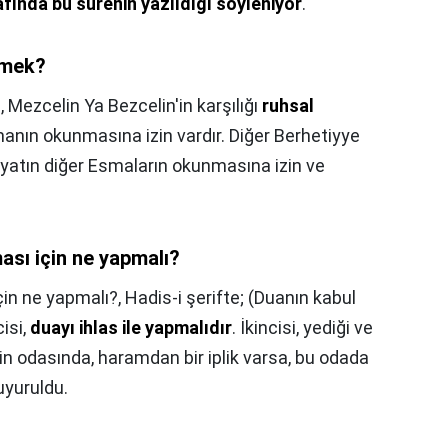
fında bu surenin yazıldığı söyleniyor
.
emek?
,
Mezcelin Ya Bezcelin'in karşılığı
ruhsal
manın okunmasına izin vardır. Diğer Berhetiyye
yatın diğer Esmaların okunmasına izin ve
ası için ne yapmalı?
çin ne yapmalı?,
Hadis-i şerifte; (Duanın kabul
cisi,
duayı ihlas ile yapmalıdır
. İkincisi, yediği ve
nin odasında, haramdan bir iplik varsa, bu odada
uyuruldu.