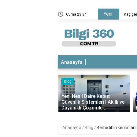
Yeni
zel mi?
Cuma 23:34
Kaç çeş
Anasayfa
g
‹
 Nesil Daire Kapısı
nlik Sistemleri | Akıllı ve
Theraflu Nedir? Ne İşe Yarar,
nıklı Çözümler..
Faydaları Nelerdir?
Anasayfa
Blog
Berhetihin keririn an