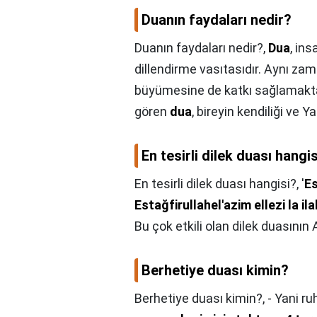
Duanın faydaları nedir?
Duanın faydaları nedir?,
Dua
, ins
dillendirme vasıtasıdır. Aynı z
büyümesine de katkı sağlamaktadı
gören
dua
, bireyin kendiliği ve Y
En tesirli dilek duası hangi
En tesirli dilek duası hangisi?,
'
Es
Estağfirullahel'azim ellezi la il
Bu çok etkili olan dilek duasının
Berhetiye duası kimin?
Berhetiye duası kimin?,
- Yani r