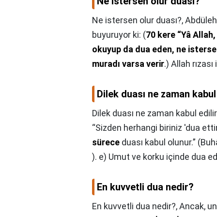
Ne istersen olur duası?
Ne istersen olur duası?,
Abdüleha
buyuruyor ki: (
70 kere “Yâ Allah,
okuyup da dua eden, ne isterse 
muradı varsa verir
.) Allah rızası
Dilek duası ne zaman kabul 
Dilek duası ne zaman kabul edili
“Sizden herhangi biriniz 'dua et
sürece
duası kabul olunur.” (Buhâ
). e) Umut ve korku içinde dua edi
En kuvvetli dua nedir?
En kuvvetli dua nedir?,
Ancak, un