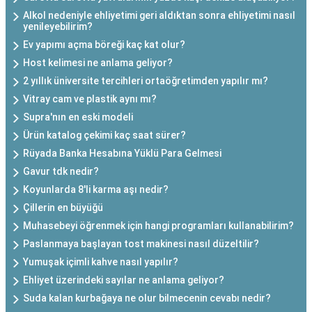
Alkol nedeniyle ehliyetimi geri aldıktan sonra ehliyetimi nasıl
yenileyebilirim?
Ev yapımı açma böreği kaç kat olur?
Host kelimesi ne anlama geliyor?
2 yıllık üniversite tercihleri ortaöğretimden yapılır mı?
Vitray cam ve plastik aynı mı?
Supra'nın en eski modeli
Ürün katalog çekimi kaç saat sürer?
Rüyada Banka Hesabına Yüklü Para Gelmesi
Gavur tdk nedir?
Koyunlarda 8'li karma aşı nedir?
Çillerin en büyüğü
Muhasebeyi öğrenmek için hangi programları kullanabilirim?
Paslanmaya başlayan tost makinesi nasıl düzeltilir?
Yumuşak içimli kahve nasıl yapılır?
Ehliyet üzerindeki sayılar ne anlama geliyor?
Suda kalan kurbağaya ne olur bilmecenin cevabı nedir?