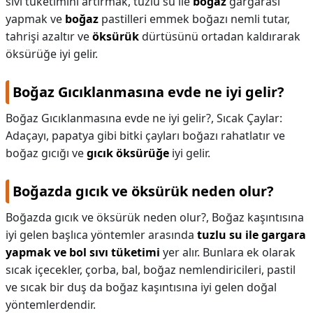
sıvı tüketimini artırmak, tuzlu su ile
boğaz
gargarası
yapmak ve
boğaz
pastilleri emmek boğazı nemli tutar,
tahrişi azaltır ve
öksürük
dürtüsünü ortadan kaldırarak
öksürüğe iyi gelir.
Boğaz Gıcıklanmasına evde ne iyi gelir?
Boğaz Gıcıklanmasına evde ne iyi gelir?,
Sıcak Çaylar:
Adaçayı, papatya gibi bitki çayları boğazı rahatlatır ve
boğaz gıcığı ve
gıcık öksürüğe
iyi gelir.
Boğazda gıcık ve öksürük neden olur?
Boğazda gıcık ve öksürük neden olur?,
Boğaz kaşıntısına
iyi gelen başlıca yöntemler arasında
tuzlu su ile gargara
yapmak ve bol sıvı tüketimi
yer alır. Bunlara ek olarak
sıcak içecekler, çorba, bal, boğaz nemlendiricileri, pastil
ve sıcak bir duş da boğaz kaşıntısına iyi gelen doğal
yöntemlerdendir.