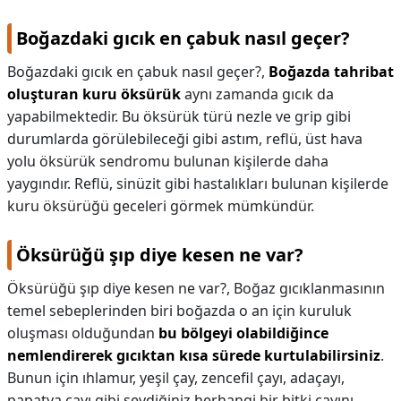
Boğazdaki gıcık en çabuk nasıl geçer?
Boğazdaki gıcık en çabuk nasıl geçer?,
Boğazda tahribat
oluşturan kuru öksürük
aynı zamanda gıcık da
yapabilmektedir. Bu öksürük türü nezle ve grip gibi
durumlarda görülebileceği gibi astım, reflü, üst hava
yolu öksürük sendromu bulunan kişilerde daha
yaygındır. Reflü, sinüzit gibi hastalıkları bulunan kişilerde
kuru öksürüğü geceleri görmek mümkündür.
Öksürüğü şıp diye kesen ne var?
Öksürüğü şıp diye kesen ne var?,
Boğaz gıcıklanmasının
temel sebeplerinden biri boğazda o an için kuruluk
oluşması olduğundan
bu bölgeyi olabildiğince
nemlendirerek gıcıktan kısa sürede kurtulabilirsiniz
.
Bunun için ıhlamur, yeşil çay, zencefil çayı, adaçayı,
papatya çayı gibi sevdiğiniz herhangi bir bitki çayını