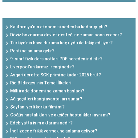
SON EKLENEN YAZILAR
Kaliforniya'nın ekonomisi neden bu kadar güçlü?
Döviz bozdurma devlet desteği ne zaman sona erecek?
Türkiye'nin hava durumu kaç uydu ile takip ediliyor?
Penti ne anlama gelir?
9. sınıf fizik ders notları PDF nereden indirilir?
Liverpool'un kırmızı rengi nedir?
Asgari ücrette SGK primi ne kadar 2025 brüt?
Rio Bildirgesi'nin Temel İlkeleri
Milli irade dönemi ne zaman başladı?
Ağ geçitleri hangi avantajları sunar?
Şeytani yerli korku filmi mi?
Göğüs hastalıkları ve akciğer hastalıkları aynı mı?
Edebiyatta isim aktarımı nedir?
İngilizcede frikik vermek ne anlama geliyor?