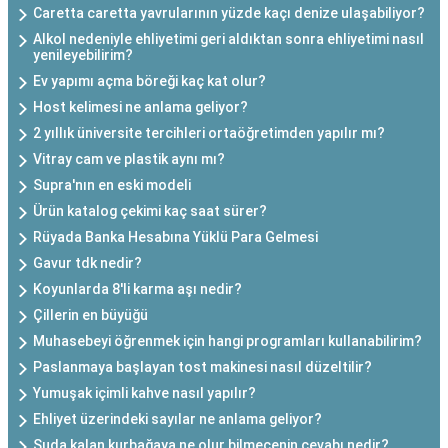
Caretta caretta yavrularının yüzde kaçı denize ulaşabiliyor?
Alkol nedeniyle ehliyetimi geri aldıktan sonra ehliyetimi nasıl
yenileyebilirim?
Ev yapımı açma böreği kaç kat olur?
Host kelimesi ne anlama geliyor?
2 yıllık üniversite tercihleri ortaöğretimden yapılır mı?
Vitray cam ve plastik aynı mı?
Supra'nın en eski modeli
Ürün katalog çekimi kaç saat sürer?
Rüyada Banka Hesabına Yüklü Para Gelmesi
Gavur tdk nedir?
Koyunlarda 8'li karma aşı nedir?
Çillerin en büyüğü
Muhasebeyi öğrenmek için hangi programları kullanabilirim?
Paslanmaya başlayan tost makinesi nasıl düzeltilir?
Yumuşak içimli kahve nasıl yapılır?
Ehliyet üzerindeki sayılar ne anlama geliyor?
Suda kalan kurbağaya ne olur bilmecenin cevabı nedir?