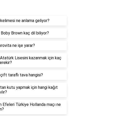
og
kelimesi ne anlama geliyor?
e Boby Brown kaç dil biliyor?
rovita ne işe yarar?
 Atatürk Lisesini kazanmak için kaç
erekir?
 çift taraflı tava hangisi?
tan kutu yapmak için hangi kağıt
ılır?
in Efeleri Türkiye Hollanda maçı ne
n?