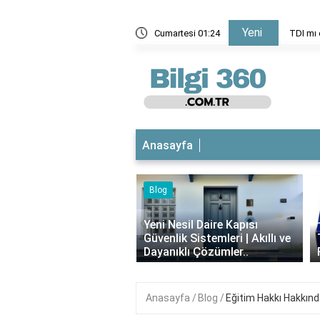
Yeni
eden başarısız oldu?
Cumartesi 01:24
TDI mı 
Anasayfa
‹
esil Daire Kapısı
ik Sistemleri | Akıllı ve
Theraflu Nedir? Ne İşe Yarar,
ıklı Çözümler..
Faydaları Nelerdir?
Anasayfa
Blog
Eğitim Hakkı Hakkında