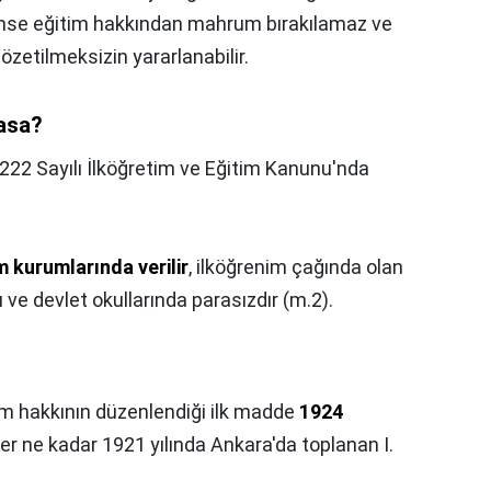
kimse eğitim hakkından mahrum bırakılamaz ve
zetilmeksizin yararlanabilir.
yasa?
222 Sayılı İlköğretim ve Eğitim Kanunu'nda
m kurumlarında verilir
, ilköğrenim çağında olan
u ve devlet okullarında parasızdır (m.2).
im hakkının düzenlendiği ilk madde
1924
Her ne kadar 1921 yılında Ankara'da toplanan I.