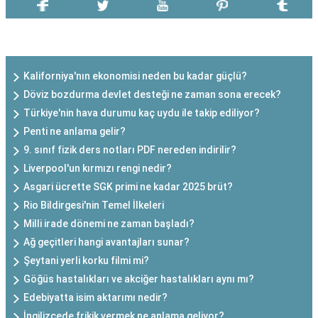
SON EKLENEN YAZILAR
Kaliforniya'nın ekonomisi neden bu kadar güçlü?
Döviz bozdurma devlet desteği ne zaman sona erecek?
Türkiye'nin hava durumu kaç uydu ile takip ediliyor?
Penti ne anlama gelir?
9. sınıf fizik ders notları PDF nereden indirilir?
Liverpool'un kırmızı rengi nedir?
Asgari ücrette SGK primi ne kadar 2025 brüt?
Rio Bildirgesi'nin Temel İlkeleri
Milli irade dönemi ne zaman başladı?
Ağ geçitleri hangi avantajları sunar?
Şeytani yerli korku filmi mi?
Göğüs hastalıkları ve akciğer hastalıkları aynı mı?
Edebiyatta isim aktarımı nedir?
İngilizcede frikik vermek ne anlama geliyor?