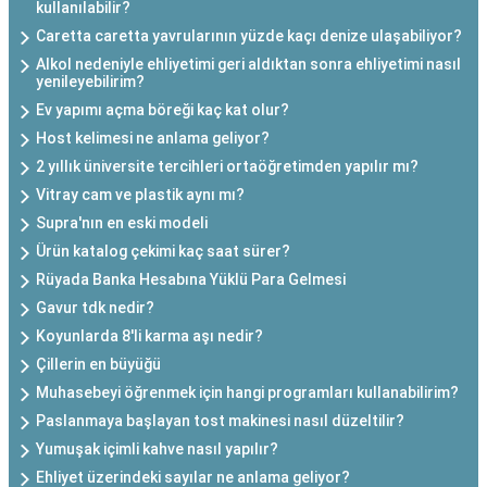
kullanılabilir?
Caretta caretta yavrularının yüzde kaçı denize ulaşabiliyor?
Alkol nedeniyle ehliyetimi geri aldıktan sonra ehliyetimi nasıl
yenileyebilirim?
Ev yapımı açma böreği kaç kat olur?
Host kelimesi ne anlama geliyor?
2 yıllık üniversite tercihleri ortaöğretimden yapılır mı?
Vitray cam ve plastik aynı mı?
Supra'nın en eski modeli
Ürün katalog çekimi kaç saat sürer?
Rüyada Banka Hesabına Yüklü Para Gelmesi
Gavur tdk nedir?
Koyunlarda 8'li karma aşı nedir?
Çillerin en büyüğü
Muhasebeyi öğrenmek için hangi programları kullanabilirim?
Paslanmaya başlayan tost makinesi nasıl düzeltilir?
Yumuşak içimli kahve nasıl yapılır?
Ehliyet üzerindeki sayılar ne anlama geliyor?