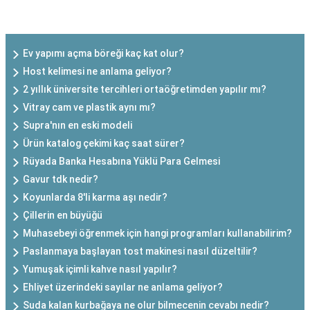
SON EKLENEN YAZILAR
Ev yapımı açma böreği kaç kat olur?
Host kelimesi ne anlama geliyor?
2 yıllık üniversite tercihleri ortaöğretimden yapılır mı?
Vitray cam ve plastik aynı mı?
Supra'nın en eski modeli
Ürün katalog çekimi kaç saat sürer?
Rüyada Banka Hesabına Yüklü Para Gelmesi
Gavur tdk nedir?
Koyunlarda 8'li karma aşı nedir?
Çillerin en büyüğü
Muhasebeyi öğrenmek için hangi programları kullanabilirim?
Paslanmaya başlayan tost makinesi nasıl düzeltilir?
Yumuşak içimli kahve nasıl yapılır?
Ehliyet üzerindeki sayılar ne anlama geliyor?
Suda kalan kurbağaya ne olur bilmecenin cevabı nedir?