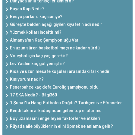
Dünyaca ünlü tenisçiler kimlerdir
Bayan Kap Nedir?
Besyo parkuru kaç saniye?
Güreşte belden aşağı giyilen kıyafetin adı nedir
Yüzmek kolları inceltir mi?
Almanya'nın Kaç Şampiyonluğu Var
En uzun süren basketbol maçı ne kadar sürdü
Voleybol için kaç yaş gerekir?
Lev Yashin kaç gol yemiştir?
Kısa ve uzun mesafe koşuları arasındaki fark nedir
Kınıyorum nedir?
Fenerbahçe kaç defa Eurolig şampiyonu oldu
17 SKA Nedir? - Bilgi360
1 Şubat'ta Hangi Futbolcu Doğdu? Tarihçesi ve Efsaneler
Kendi takım arkadaşından gelen top el olur mu
Boy uzamasını engelleyen faktörler ve etkileri
Rüyada aile büyüklerinin elini öpmek ne anlama gelir?