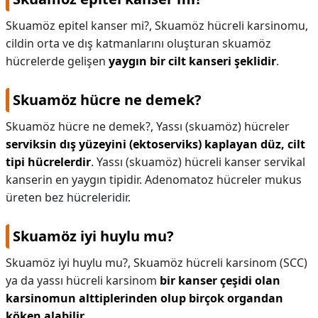
Skuamöz epitel kanser mi?,
Skuamöz hücreli karsinomu,
cildin orta ve dış katmanlarını oluşturan skuamöz
hücrelerde gelişen
yaygın bir cilt kanseri şeklidir
.
Skuamöz hücre ne demek?
Skuamöz hücre ne demek?,
Yassı (skuamöz) hücreler
serviksin dış yüzeyini (ektoserviks) kaplayan düz, cilt
tipi hücrelerdir
. Yassı (skuamöz) hücreli kanser servikal
kanserin en yaygın tipidir. Adenomatoz hücreler mukus
üreten bez hücreleridir.
Skuamöz iyi huylu mu?
Skuamöz iyi huylu mu?,
Skuamöz hücreli karsinom (SCC)
ya da yassı hücreli karsinom
bir kanser çeşidi olan
karsinomun alttiplerinden olup birçok organdan
köken alabilir
.