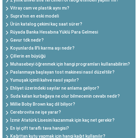
2 yıllık üniversite tercihleri ortaöğretimden yapılır mı?
Vitray cam ve plastik aynı mı?
Supra'nın en eski modeli
Ürün katalog çekimi kaç saat sürer?
Rüyada Banka Hesabına Yüklü Para Gelmesi
Gavur tdk nedir?
Koyunlarda 8'li karma aşı nedir?
Çillerin en büyüğü
Muhasebeyi öğrenmek için hangi programları kullanabilirim?
Paslanmaya başlayan tost makinesi nasıl düzeltilir?
Yumuşak içimli kahve nasıl yapılır?
Ehliyet üzerindeki sayılar ne anlama geliyor?
Suda kalan kurbağaya ne olur bilmecenin cevabı nedir?
Millie Boby Brown kaç dil biliyor?
Cerebrovita ne işe yarar?
İzmir Atatürk Lisesini kazanmak için kaç net gerekir?
En iyi çift taraflı tava hangisi?
Kağıttan kutu yapmak için hangi kağıt kullanılır?