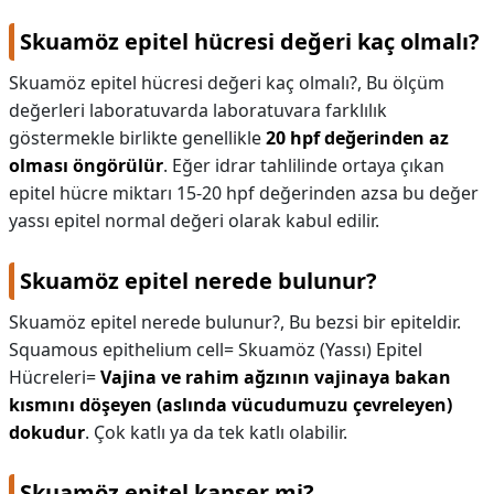
Skuamöz epitel hücresi değeri kaç olmalı?
Skuamöz epitel hücresi değeri kaç olmalı?,
Bu ölçüm
değerleri laboratuvarda laboratuvara farklılık
göstermekle birlikte genellikle
20 hpf değerinden az
olması öngörülür
. Eğer idrar tahlilinde ortaya çıkan
epitel hücre miktarı 15-20 hpf değerinden azsa bu değer
yassı epitel normal değeri olarak kabul edilir.
Skuamöz epitel nerede bulunur?
Skuamöz epitel nerede bulunur?,
Bu bezsi bir epiteldir.
Squamous epithelium cell= Skuamöz (Yassı) Epitel
Hücreleri=
Vajina ve rahim ağzının vajinaya bakan
kısmını döşeyen (aslında vücudumuzu çevreleyen)
dokudur
. Çok katlı ya da tek katlı olabilir.
Skuamöz epitel kanser mi?