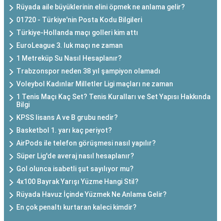
Rüyada aile büyüklerinin elini öpmek ne anlama gelir?
01720 - Türkiye'nin Posta Kodu Bilgileri
Türkiye-Hollanda maçı golleri kim attı
EuroLeague 3. luk maçı ne zaman
1 Metreküp Su Nasıl Hesaplanır?
Trabzonspor neden 38 yıl şampiyon olamadı
Voleybol Kadınlar Milletler Ligi maçları ne zaman
1 Tenis Maçı Kaç Set? Tenis Kuralları ve Set Yapısı Hakkında
Bilgi
KPSS lisans A ve B grubu nedir?
Basketbol 1. yarı kaç periyot?
AirPods ile telefon görüşmesi nasıl yapılır?
Süper Lig'de averaj nasıl hesaplanır?
Gol olunca isabetli şut sayılıyor mu?
4x100 Bayrak Yarışı Yüzme Hangi Stil?
Rüyada Havuz İçinde Yüzmek Ne Anlama Gelir?
En çok penaltı kurtaran kaleci kimdir?