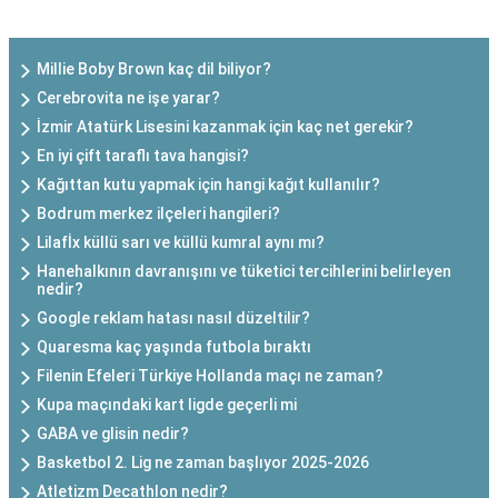
SON EKLENEN YAZILAR
Millie Boby Brown kaç dil biliyor?
Cerebrovita ne işe yarar?
İzmir Atatürk Lisesini kazanmak için kaç net gerekir?
En iyi çift taraflı tava hangisi?
Kağıttan kutu yapmak için hangi kağıt kullanılır?
Bodrum merkez ilçeleri hangileri?
Lilafİx küllü sarı ve küllü kumral aynı mı?
Hanehalkının davranışını ve tüketici tercihlerini belirleyen
nedir?
Google reklam hatası nasıl düzeltilir?
Quaresma kaç yaşında futbola bıraktı
Filenin Efeleri Türkiye Hollanda maçı ne zaman?
Kupa maçındaki kart ligde geçerli mi
GABA ve glisin nedir?
Basketbol 2. Lig ne zaman başlıyor 2025-2026
Atletizm Decathlon nedir?