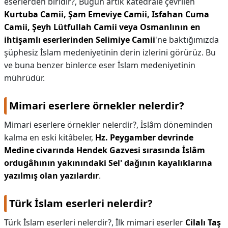
eserlerden biridir?,
Bugün artık katedrale çevrilen
Kurtuba Camii, Şam Emeviye Camii, Isfahan Cuma
Camii, Şeyh Lütfullah Camii veya Osmanlının en
ihtişamlı eserlerinden Selimiye Camii
'ne baktığımızda
şüphesiz İslam medeniyetinin derin izlerini görürüz. Bu
ve buna benzer binlerce eser İslam medeniyetinin
mührüdür.
Mimari eserlere örnekler nelerdir?
Mimari eserlere örnekler nelerdir?,
İslâm döneminden
kalma en eski kitâbeler,
Hz.
Peygamber devrinde
Medine civarında Hendek Gazvesi sırasında İslâm
ordugâhının yakınındaki Sel' dağının kayalıklarına
yazılmış olan yazılardır
.
Türk İslam eserleri nelerdir?
Türk İslam eserleri nelerdir?,
İlk mimari eserler
Cilalı Taş