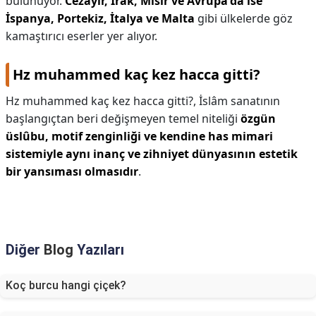
bulunuyor.
Cezayir, Irak, Mısır ve Avrupa'da ise
İspanya, Portekiz, İtalya ve Malta
gibi ülkelerde göz
kamaştırıcı eserler yer alıyor.
Hz muhammed kaç kez hacca gitti?
Hz muhammed kaç kez hacca gitti?,
İslâm sanatının
başlangıçtan beri değişmeyen temel niteliği
özgün
üslûbu, motif zenginliği ve kendine has mimari
sistemiyle aynı inanç ve zihniyet dünyasının estetik
bir yansıması olmasıdır
.
Diğer
Blog
Yazıları
Koç burcu hangi çiçek?