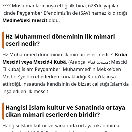
???? Müslümanların inşa ettiği ilk bina, 623'de yapılan
içinde Peygamber Efendimiz'in de (SAV) namaz kıldırdığı
Medine'deki mescit
oldu.
Hz Muhammed döneminin ilk mimari
eseri nedir?
Hz Muhammed döneminin ilk mimari eseri nedir?,
Kuba
Mescidi veya Mescid-i Kubâ
, (Arapça: مسجد قباء: Mescid
El Kuba) İslam Peygamberi Muhammed'in Mekke'den
Medine'ye hicret ederken konakladığı Kubâ'da inşa
ettirdiği, inşaatında kendisinin de bizzat çalıştığı İslam'da
inşa edilen ilk mescit.
Hangisi İslam kultur ve Sanatinda ortaya
cikan mimari eserlerden biridir?
Hangisi İslam kultur ve Sanatinda ortaya cikan mimari