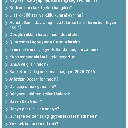
Kağıttan kutu yapmak için hangi kağıt kullanılır?
Bodrum merkez ilçeleri hangileri?
Lilafİx küllü sarı ve küllü kumral aynı mı?
Hanehalkının davranışını ve tüketici tercihlerini belirleyen
nedir?
Google reklam hatası nasıl düzeltilir?
Quaresma kaç yaşında futbola bıraktı
Filenin Efeleri Türkiye Hollanda maçı ne zaman?
Kupa maçındaki kart ligde geçerli mi
GABA ve glisin nedir?
Basketbol 2. Lig ne zaman başlıyor 2025-2026
Atletizm Decathlon nedir?
Güreşçi olmak günah mı?
Dünyaca ünlü tenisçiler kimlerdir
Bayan Kap Nedir?
Besyo parkuru kaç saniye?
Güreşte belden aşağı giyilen kıyafetin adı nedir
Yüzmek kolları inceltir mi?