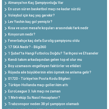
Almanya'nın Kaç Şampiyonluğu Var
En uzun süren basketbol maçı ne kadar sürdü
Voleybol için kaç yaş gerekir?
Lev Yashin kaç gol yemiştir?
Kısa ve uzun mesafe koşuları arasındaki fark nedir
Kınıyorum nedir?
Fenerbahçe kaç defa Eurolig şampiyonu oldu
17 SKA Nedir? - Bilgi360
1 Şubat'ta Hangi Futbolcu Doğdu? Tarihçesi ve Efsaneler
Kendi takım arkadaşından gelen top el olur mu
Boy uzamasını engelleyen faktörler ve etkileri
Rüyada aile büyüklerinin elini öpmek ne anlama gelir?
01720 - Türkiye'nin Posta Kodu Bilgileri
Türkiye-Hollanda maçı golleri kim attı
EuroLeague 3. luk maçı ne zaman
1 Metreküp Su Nasıl Hesaplanır?
Trabzonspor neden 38 yıl şampiyon olamadı