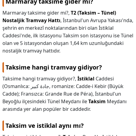
Marmaray taksime gider mi?
Marmaray taksime gider mi?,
T2 (Taksim – Tünel)
Nostaljik Tramvay Hattı
, İstanbul'un Avrupa Yakası'nda,
şehrin en merkezî noktalarından biri olan İstiklal
Caddesi'nde, ilk istasyonu Taksim son istasyonu ise Tünel
olan ve 5 istasyondan oluşan 1,64 km uzunluğundaki
nostaljik tramvay hattıdır.
Taksime hangi tramvay gidiyor?
Taksime hangi tramvay gidiyor?,
İstiklal
Caddesi
(Osmanlıca: جادهٔ كبیر, romanize: Cadde-i Kebir (Büyük
Cadde); Fransızca: Grande Rue de Péra), İstanbul'un
Beyoğlu ilçesindeki Tünel Meydanı ile
Taksim
Meydanı
arasında yer alan popüler bir caddedir.
Taksim ve istiklal aynı mı?