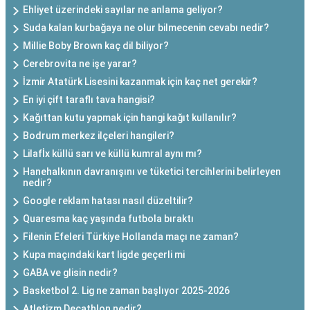
Ehliyet üzerindeki sayılar ne anlama geliyor?
Suda kalan kurbağaya ne olur bilmecenin cevabı nedir?
Millie Boby Brown kaç dil biliyor?
Cerebrovita ne işe yarar?
İzmir Atatürk Lisesini kazanmak için kaç net gerekir?
En iyi çift taraflı tava hangisi?
Kağıttan kutu yapmak için hangi kağıt kullanılır?
Bodrum merkez ilçeleri hangileri?
Lilafİx küllü sarı ve küllü kumral aynı mı?
Hanehalkının davranışını ve tüketici tercihlerini belirleyen
nedir?
Google reklam hatası nasıl düzeltilir?
Quaresma kaç yaşında futbola bıraktı
Filenin Efeleri Türkiye Hollanda maçı ne zaman?
Kupa maçındaki kart ligde geçerli mi
GABA ve glisin nedir?
Basketbol 2. Lig ne zaman başlıyor 2025-2026
Atletizm Decathlon nedir?