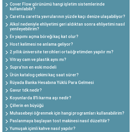
Cover Flow görünümü hangi işletim sistemlerinde
kullanılabilir?
Caretta caretta yavrularının yüzde kaçı denize ulaşabiliyor?
Alkol nedeniyle ehliyetimi geri aldıktan sonra ehliyetimi nasıl
yenileyebilirim?
Ev yapımı açma böreği kaç kat olur?
Host kelimesi ne anlama geliyor?
2 yıllık üniversite tercihleri ortaöğretimden yapılır mı?
Vitray cam ve plastik aynı mı?
Supra'nın en eski modeli
Ürün katalog çekimi kaç saat sürer?
Rüyada Banka Hesabına Yüklü Para Gelmesi
Gavur tdk nedir?
Koyunlarda 8'li karma aşı nedir?
Çillerin en büyüğü
Muhasebeyi öğrenmek için hangi programları kullanabilirim?
Paslanmaya başlayan tost makinesi nasıl düzeltilir?
Yumuşak içimli kahve nasıl yapılır?