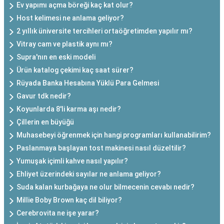
Ev yapımı açma böreği kaç kat olur?
Host kelimesi ne anlama geliyor?
2 yıllık üniversite tercihleri ortaöğretimden yapılır mı?
Vitray cam ve plastik aynı mı?
Supra'nın en eski modeli
Ürün katalog çekimi kaç saat sürer?
Rüyada Banka Hesabına Yüklü Para Gelmesi
Gavur tdk nedir?
Koyunlarda 8'li karma aşı nedir?
Çillerin en büyüğü
Muhasebeyi öğrenmek için hangi programları kullanabilirim?
Paslanmaya başlayan tost makinesi nasıl düzeltilir?
Yumuşak içimli kahve nasıl yapılır?
Ehliyet üzerindeki sayılar ne anlama geliyor?
Suda kalan kurbağaya ne olur bilmecenin cevabı nedir?
Millie Boby Brown kaç dil biliyor?
Cerebrovita ne işe yarar?