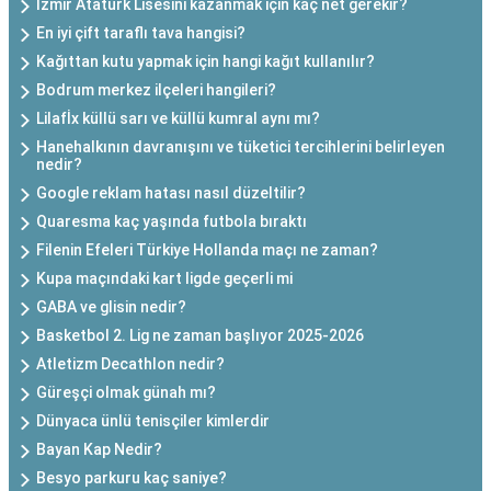
İzmir Atatürk Lisesini kazanmak için kaç net gerekir?
En iyi çift taraflı tava hangisi?
Kağıttan kutu yapmak için hangi kağıt kullanılır?
Bodrum merkez ilçeleri hangileri?
Lilafİx küllü sarı ve küllü kumral aynı mı?
Hanehalkının davranışını ve tüketici tercihlerini belirleyen
nedir?
Google reklam hatası nasıl düzeltilir?
Quaresma kaç yaşında futbola bıraktı
Filenin Efeleri Türkiye Hollanda maçı ne zaman?
Kupa maçındaki kart ligde geçerli mi
GABA ve glisin nedir?
Basketbol 2. Lig ne zaman başlıyor 2025-2026
Atletizm Decathlon nedir?
Güreşçi olmak günah mı?
Dünyaca ünlü tenisçiler kimlerdir
Bayan Kap Nedir?
Besyo parkuru kaç saniye?