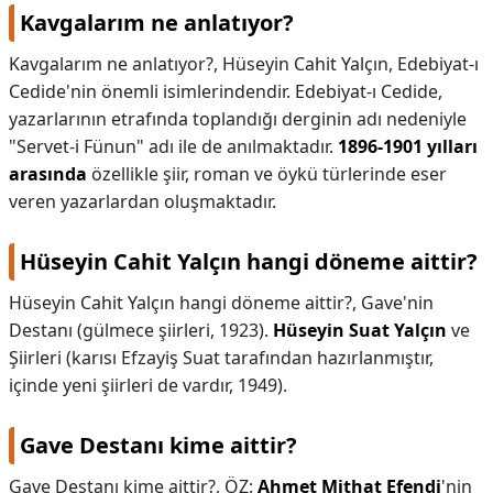
Kavgalarım ne anlatıyor?
Kavgalarım ne anlatıyor?,
Hüseyin Cahit Yalçın, Edebiyat-ı
Cedide'nin önemli isimlerindendir. Edebiyat-ı Cedide,
yazarlarının etrafında toplandığı derginin adı nedeniyle
"Servet-i Fünun" adı ile de anılmaktadır.
1896-1901 yılları
arasında
özellikle şiir, roman ve öykü türlerinde eser
veren yazarlardan oluşmaktadır.
Hüseyin Cahit Yalçın hangi döneme aittir?
Hüseyin Cahit Yalçın hangi döneme aittir?,
Gave'nin
Destanı (gülmece şiirleri, 1923).
Hüseyin Suat Yalçın
ve
Şiirleri (karısı Efzayiş Suat tarafından hazırlanmıştır,
içinde yeni şiirleri de vardır, 1949).
Gave Destanı kime aittir?
Gave Destanı kime aittir?,
ÖZ:
Ahmet Mithat Efendi
'nin