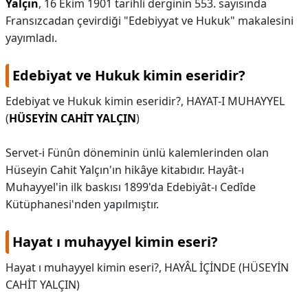
Yalçın
, 16 Ekim 1901 tarihli derginin 553. sayısında
Fransızcadan çevirdiği "Edebiyyat ve Hukuk" makalesini
yayımladı.
Edebiyat ve Hukuk kimin eseridir?
Edebiyat ve Hukuk kimin eseridir?,
HAYAT-I MUHAYYEL
(
HÜSEYİN CAHİT YALÇIN
)
Servet-i Fünûn döneminin ünlü kalemlerinden olan
Hüseyin Cahit Yalçın'ın hikâye kitabıdır. Hayât-ı
Muhayyel'in ilk baskısı 1899'da Edebiyât-ı Cedîde
Kütüphanesi'nden yapılmıştır.
Hayat ı muhayyel kimin eseri?
Hayat ı muhayyel kimin eseri?,
HAYÂL İÇİNDE (HÜSEYİN
CAHİT YALÇIN)