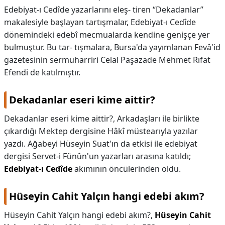
Edebiyat-ı Cedîde yazarlarını eleş- tiren “Dekadanlar”
makalesiyle başlayan tartışmalar, Edebiyat-ı Cedîde
dönemindeki edebî mecmualarda kendine genişçe yer
bulmuştur. Bu tar- tışmalara, Bursa'da yayımlanan Fevâ'id
gazetesinin sermuharriri Celal Paşazade Mehmet Rıfat
Efendi de katılmıştır.
Dekadanlar eseri kime aittir?
Dekadanlar eseri kime aittir?,
Arkadaşları ile birlikte
çıkardığı Mektep dergisine Hâkî müstearıyla yazılar
yazdı. Ağabeyi Hüseyin Suat'ın da etkisi ile edebiyat
dergisi Servet-i Fünûn'un yazarları arasına katıldı;
Edebiyat-ı Cedîde
akımının öncülerinden oldu.
Hüseyin Cahit Yalçın hangi edebi akım?
Hüseyin Cahit Yalçın hangi edebi akım?,
Hüseyin Cahit