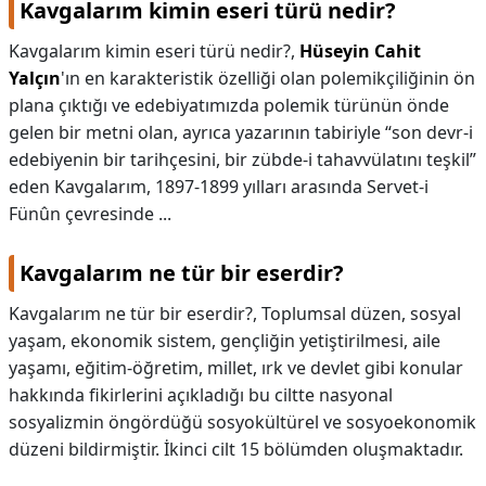
Kavgalarım kimin eseri türü nedir?
Kavgalarım kimin eseri türü nedir?,
Hüseyin Cahit
Yalçın
'ın en karakteristik özelliği olan polemikçiliğinin ön
plana çıktığı ve edebiyatımızda polemik türünün önde
gelen bir metni olan, ayrıca yazarının tabiriyle “son devr-i
edebiyenin bir tarihçesini, bir zübde-i tahavvülatını teşkil”
eden Kavgalarım, 1897-1899 yılları arasında Servet-i
Fünûn çevresinde ...
Kavgalarım ne tür bir eserdir?
Kavgalarım ne tür bir eserdir?,
Toplumsal düzen, sosyal
yaşam, ekonomik sistem, gençliğin yetiştirilmesi, aile
yaşamı, eğitim-öğretim, millet, ırk ve devlet gibi konular
hakkında fikirlerini açıkladığı bu ciltte nasyonal
sosyalizmin öngördüğü sosyokültürel ve sosyoekonomik
düzeni bildirmiştir. İkinci cilt 15 bölümden oluşmaktadır.