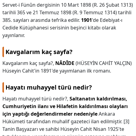
Servet-i Fünûn dergisinin 10 Mart 1898 (R. 26 Şubat 1313)
tarihli 365 ve 21 Temmuz 1898 (R. 9 Temmuz 1314) tarihli
385. sayıları arasında tefrika edilir.
1901
'de Edebiyat-ı
Cedide Kütüphanesi serisinin beşinci kitabı olarak
yayınlanır.
Kavgalarım kaç sayfa?
Kavgalarım kaç sayfa?,
NÂDÎDE
(HÜSEYİN CAHİT YALÇIN)
Hüseyin Cahit'in 1891'de yayımlanan ilk romanı.
Hayatı muhayyel türü nedir?
Hayatı muhayyel türü nedir?,
Saltanatın kaldırılması,
Cumhuriyetin ilanı ve Hilafetin kaldırılması olayları
için yaptığı değerlendirmeler nedeniyle
Ankara
Hükümeti tarafından muhalif gazeteci ilan edilmiştir. [3]
Tanin Başyazarı ve sahibi Hüseyin Cahit Nisan 1925'te