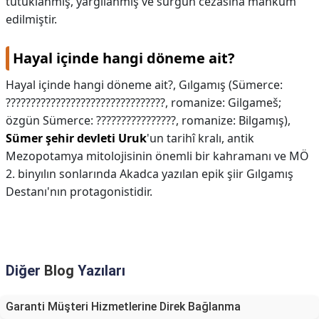
tutuklanmış, yargılanmış ve sürgün cezasına mahkum
edilmiştir.
Hayal içinde hangi döneme ait?
Hayal içinde hangi döneme ait?,
Gılgamış (Sümerce:
????????????????????????????????, romanize: Gilgameš;
özgün Sümerce: ????????????????, romanize: Bilgamış),
Sümer şehir devleti Uruk
'un tarihî kralı, antik
Mezopotamya mitolojisinin önemli bir kahramanı ve MÖ
2. binyılın sonlarında Akadca yazılan epik şiir Gılgamış
Destanı'nın protagonistidir.
Diğer
Blog
Yazıları
Garanti Müşteri Hizmetlerine Direk Bağlanma