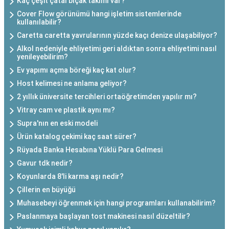
Kaç çeşit çatal bıçak takımı var?
Cover Flow görünümü hangi işletim sistemlerinde
kullanılabilir?
Caretta caretta yavrularının yüzde kaçı denize ulaşabiliyor?
Alkol nedeniyle ehliyetimi geri aldıktan sonra ehliyetimi nasıl
yenileyebilirim?
Ev yapımı açma böreği kaç kat olur?
Host kelimesi ne anlama geliyor?
2 yıllık üniversite tercihleri ortaöğretimden yapılır mı?
Vitray cam ve plastik aynı mı?
Supra'nın en eski modeli
Ürün katalog çekimi kaç saat sürer?
Rüyada Banka Hesabına Yüklü Para Gelmesi
Gavur tdk nedir?
Koyunlarda 8'li karma aşı nedir?
Çillerin en büyüğü
Muhasebeyi öğrenmek için hangi programları kullanabilirim?
Paslanmaya başlayan tost makinesi nasıl düzeltilir?