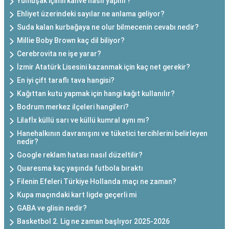
Yumuşak içimli kahve nasıl yapılır?
Ehliyet üzerindeki sayılar ne anlama geliyor?
Suda kalan kurbağaya ne olur bilmecenin cevabı nedir?
Millie Boby Brown kaç dil biliyor?
Cerebrovita ne işe yarar?
İzmir Atatürk Lisesini kazanmak için kaç net gerekir?
En iyi çift taraflı tava hangisi?
Kağıttan kutu yapmak için hangi kağıt kullanılır?
Bodrum merkez ilçeleri hangileri?
Lilafİx küllü sarı ve küllü kumral aynı mı?
Hanehalkının davranışını ve tüketici tercihlerini belirleyen
nedir?
Google reklam hatası nasıl düzeltilir?
Quaresma kaç yaşında futbola bıraktı
Filenin Efeleri Türkiye Hollanda maçı ne zaman?
Kupa maçındaki kart ligde geçerli mi
GABA ve glisin nedir?
Basketbol 2. Lig ne zaman başlıyor 2025-2026