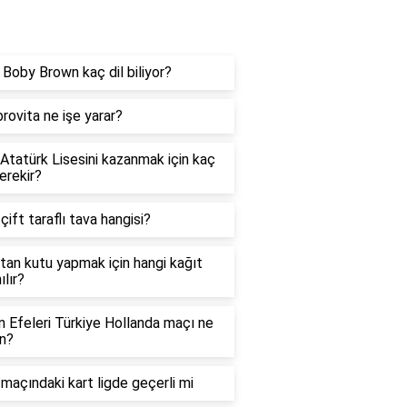
og
e Boby Brown kaç dil biliyor?
rovita ne işe yarar?
 Atatürk Lisesini kazanmak için kaç
erekir?
 çift taraflı tava hangisi?
tan kutu yapmak için hangi kağıt
ılır?
in Efeleri Türkiye Hollanda maçı ne
n?
maçındaki kart ligde geçerli mi