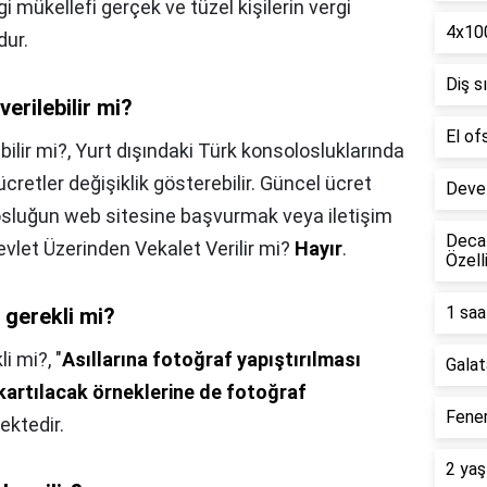
i mükellefi gerçek ve tüzel kişilerin vergi
4x100
dur.
Diş s
erilebilir mi?
El of
bilir mi?,
Yurt dışındaki Türk konsolosluklarında
ücretler değişiklik gösterebilir. Güncel ücret
Deve 
solosluğun web sitesine başvurmak veya iletişim
Decat
vlet Üzerinden Vekalet Verilir mi?
Hayır
.
Özell
1 saa
 gerekli mi?
li mi?,
"
Asıllarına fotoğraf yapıştırılması
Galat
ıkartılacak örneklerine de fotoğraf
Fener
ektedir.
2 yaş