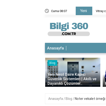
Yeni
tik aynı mı?
Cuma 08:07
Vitray 
Anasayfa
Blog
iyotikli Krem Açık
‹
a Sürülür mü?
Yeni Nesil Daire Kapısı
ımı, Faydaları ve
Güvenlik Sistemleri | Akıllı ve
i..
Dayanıklı Çözümler..
Anasayfa
Blog
Noter vekalet örneği