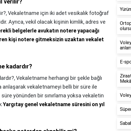
 verilir?
Yürüm
ir?,
Vekaletname için iki adet vesikalık fotoğraf
r. Ayrıca, vekil olacak kişinin kimlik, adres ve
Ortop
olursa
rekli belgelerle avukatın notere yapacağı
en kişi notere gitmeksizin uzaktan vekalet
Voley
anlam
E-spo
 ne kadardır?
Ziraa
dardır?,
Vekaletname herhangi bir şekle bağlı
Mekân
a anlaşarak vekaletnameyi belli bir süre ile
nda süre yönünden bir sınırlama yoksa vekaletin
Voley
ak
Yargıtay genel vekaletname süresini on yıl
Süper
Saba