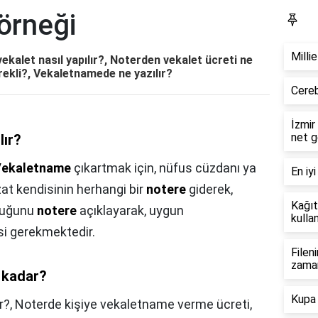
örneği
Bl
Milli
ekalet nasıl yapılır?, Noterden vekalet ücreti ne
rekli?, Vekaletnamede ne yazılır?
Cereb
İzmir
net g
lır?
ekaletname
çıkartmak için, nüfus cüzdanı ya
En iyi
zzat kendisinin herhangi bir
notere
giderek,
Kağıt
lduğunu
notere
açıklayarak, uygun
kullan
si gerekmektedir.
Filen
zama
 kadar?
Kupa 
r?,
Noterde kişiye vekaletname verme ücreti,