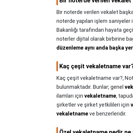
Bir noterde verilen vekalet
Bir noterde verilen vekalet başka
noterde yapılan işlem saniyeler 
Bakanlığı tarafından hayata geçi
noterler dijital olarak birbirine 
düzenleme aynı anda başka yer
Kaç çeşit vekaletname var
Kaç çeşit vekaletname var?,
Not
bulunmaktadır. Bunlar; genel
ve
ilamları için
vekaletname
, tapud
şirketler ve şirket yetkilileri için
vekaletname
ve benzerleridir.
Özel vekaletname nedir ne 