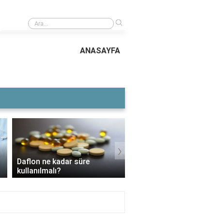
›
Supra'nın en eski modeli
ANASAYFA
›
Daflon ne kadar süre
3 Aylık Bebek Günde K
kullanılmalı?
Mama Yer?