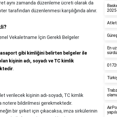
ücret aynı zamanda düzenleme ücreti olarak da
Baske
ter tarafından düzenlenmesi karşılığında alınır.
2025
Atlet
li?
Güreş
enel Vekaletname İçin Gerekli Belgeler
En uz
pasaport gibi kimliğini belirten belgeler ile
sürdü
lan kişinin adı, soyadı ve TC kimlik
01720
ktedir
.
Türki
Trabz
et verilecek kişinin adı-soyadı, TC kimlik
olam
 notere bildirilmesi gerekmektedir.
AirPo
neğin bir şirket için çıkacaksa, imza sirkülerinin
yapılı