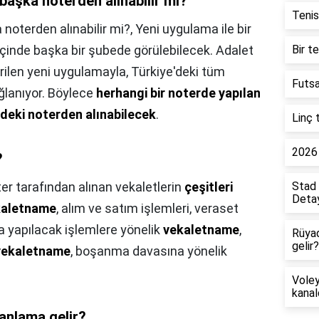
 başka noterden alınabilir mi?
Tenis
 noterden alınabilir mi?,
Yeni uygulama ile bir
içinde başka bir şubede görülebilecek. Adalet
Bir t
rilen yeni uygulamayla, Türkiye'deki tüm
Futsa
bağlanıyor. Böylece
herhangi bir noterde yapılan
deki noterden alınabilecek
.
Linç 
2026 
?
er tarafından alınan vekaletlerin
çeşitleri
Stad 
Detay
kaletname
, alım ve satım işlemleri, veraset
a yapılacak işlemlere yönelik
vekaletname
,
Rüya
gelir?
vekaletname
, boşanma davasına yönelik
Voley
kanal
anlama gelir?