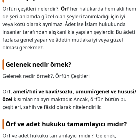
Örfün çeşitleri nelerdir?,
Örf
her halükarda hem akli hem
de şeri anlamda güzel olan şeyleri tanımladığı için iyi
veya kötü olarak ayrılmaz. Âdet ise İslam hukukunda
insanlar tarafından alışkanlıkla yapılan şeylerdir. Bu âdeti
fazlaca genel yapar ve âdetin mutlaka iyi veya güzel
olması gerekmez.
Gelenek nedir örnek?
Gelenek nedir örnek?,
Örfün Çeşitleri
Örf,
amelî/fiilî ve kavlî/sözlü, umumî/genel ve hususî/
özel
kısımlarına ayrılmaktadır. Ancak, örfün bütün bu
çeşitleri, sahih ve fâsid olarak nitelendirilir.
Örf ve adet hukuku tamamlayıcı mıdır?
Örf ve adet hukuku tamamlayıcı mıdır?,
Gelenek,