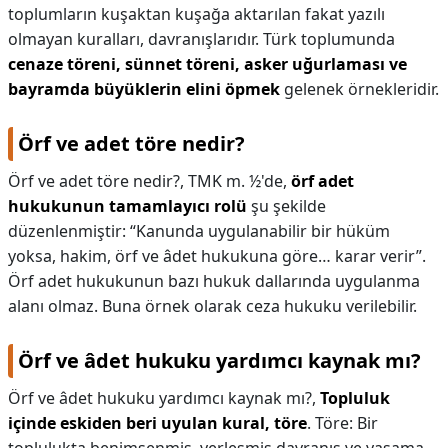
toplumların kuşaktan kuşağa aktarılan fakat yazılı
olmayan kuralları, davranışlarıdır. Türk toplumunda
cenaze töreni, sünnet töreni, asker uğurlaması ve
bayramda büyüklerin elini öpmek
gelenek örnekleridir.
Örf ve adet töre nedir?
Örf ve adet töre nedir?,
TMK m. ½'de,
örf adet
hukukunun tamamlayıcı rolü
şu şekilde
düzenlenmiştir: “Kanunda uygulanabilir bir hüküm
yoksa, hakim, örf ve âdet hukukuna göre… karar verir”.
Örf adet hukukunun bazı hukuk dallarında uygulanma
alanı olmaz. Buna örnek olarak ceza hukuku verilebilir.
Örf ve âdet hukuku yardımcı kaynak mı?
Örf ve âdet hukuku yardımcı kaynak mı?,
Topluluk
içinde eskiden beri uyulan kural, töre
. Töre: Bir