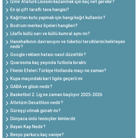
İzmir Atatürk Lisesini kazanmak için kaç net gerekir?
En iyi çift taraflı tava hangisi?
Kağıttan kutu yapmak için hangi kağıt kullanılır?
Bodrum merkez ilçeleri hangileri?
Lilafİx küllü sarı ve küllü kumral aynı mı?
Hanehalkının davranışını ve tüketici tercihlerini belirleyen
nedir?
Google reklam hatası nasıl düzeltilir?
Quaresma kaç yaşında futbola bıraktı
Filenin Efeleri Türkiye Hollanda maçı ne zaman?
Kupa maçındaki kart ligde geçerli mi
GABA ve glisin nedir?
Basketbol 2. Lig ne zaman başlıyor 2025-2026
Atletizm Decathlon nedir?
Güreşçi olmak günah mı?
Dünyaca ünlü tenisçiler kimlerdir
Bayan Kap Nedir?
Besyo parkuru kaç saniye?