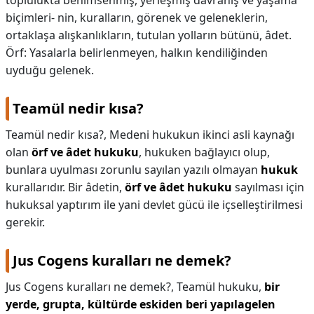
toplulukta benimsenmiş, yerleşmiş davranış ve yaşama
biçimleri- nin, kuralların, görenek ve geleneklerin,
ortaklaşa alışkanlıkların, tutulan yolların bütünü, âdet.
Örf: Yasalarla belirlenmeyen, halkın kendiliğinden
uyduğu gelenek.
Teamül nedir kısa?
Teamül nedir kısa?,
Medeni hukukun ikinci asli kaynağı
olan
örf ve âdet hukuku
, hukuken bağlayıcı olup,
bunlara uyulması zorunlu sayılan yazılı olmayan
hukuk
kurallarıdır. Bir âdetin,
örf ve âdet hukuku
sayılması için
hukuksal yaptırım ile yani devlet gücü ile içselleştirilmesi
gerekir.
Jus Cogens kuralları ne demek?
Jus Cogens kuralları ne demek?,
Teamül hukuku,
bir
yerde, grupta, kültürde eskiden beri yapılagelen