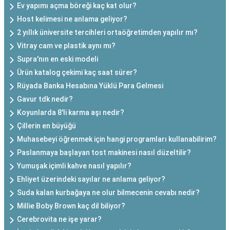
Ev yapımı açma böreği kaç kat olur?
Host kelimesi ne anlama geliyor?
2 yıllık üniversite tercihleri ortaöğretimden yapılır mı?
Vitray cam ve plastik aynı mı?
Supra'nın en eski modeli
Ürün katalog çekimi kaç saat sürer?
Rüyada Banka Hesabına Yüklü Para Gelmesi
Gavur tdk nedir?
Koyunlarda 8'li karma aşı nedir?
Çillerin en büyüğü
Muhasebeyi öğrenmek için hangi programları kullanabilirim?
Paslanmaya başlayan tost makinesi nasıl düzeltilir?
Yumuşak içimli kahve nasıl yapılır?
Ehliyet üzerindeki sayılar ne anlama geliyor?
Suda kalan kurbağaya ne olur bilmecenin cevabı nedir?
Millie Boby Brown kaç dil biliyor?
Cerebrovita ne işe yarar?