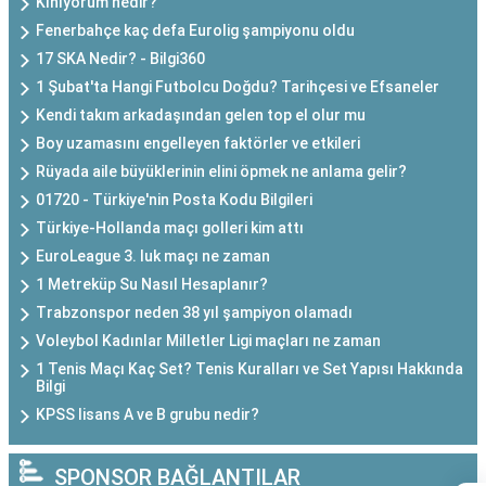
Kınıyorum nedir?
Fenerbahçe kaç defa Eurolig şampiyonu oldu
17 SKA Nedir? - Bilgi360
1 Şubat'ta Hangi Futbolcu Doğdu? Tarihçesi ve Efsaneler
Kendi takım arkadaşından gelen top el olur mu
Boy uzamasını engelleyen faktörler ve etkileri
Rüyada aile büyüklerinin elini öpmek ne anlama gelir?
01720 - Türkiye'nin Posta Kodu Bilgileri
Türkiye-Hollanda maçı golleri kim attı
EuroLeague 3. luk maçı ne zaman
1 Metreküp Su Nasıl Hesaplanır?
Trabzonspor neden 38 yıl şampiyon olamadı
Voleybol Kadınlar Milletler Ligi maçları ne zaman
1 Tenis Maçı Kaç Set? Tenis Kuralları ve Set Yapısı Hakkında
Bilgi
KPSS lisans A ve B grubu nedir?
SPONSOR BAĞLANTILAR