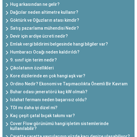
Hug arkasından ne gelir?
Dağcılar neden altimetre kullanır?
Göktürk ve Oğuzların atası kimdir?
Satış pazarlama mühendisi Nedir?
Devir için ardiye ücreti nedir?
Emlak vergi bildirimi belgesinde hangi bilgiler var?
Humbaracı Ocağı neden kaldırıldı?
9. sınıf için terim nedir?
Çikolatanın özellikleri
Kore dizilerinde en çok hangi aşk var?
Ordino Nedir? Ekonomi ve Taşımacılıkta Önemli Bir Kavram
Buhar odası jeneratörü kaç kW olmalı?
Islahat fermanı neden başarısız oldu?
TDI mı daha iyi dizel mi?
Kaç çeşit çatal bıçak takımı var?
Cover Flow görünümü hangi işletim sistemlerinde
kullanılabilir?
Caretta caretta yavrularının yüzde kaçı denize ulaşabiliyor?