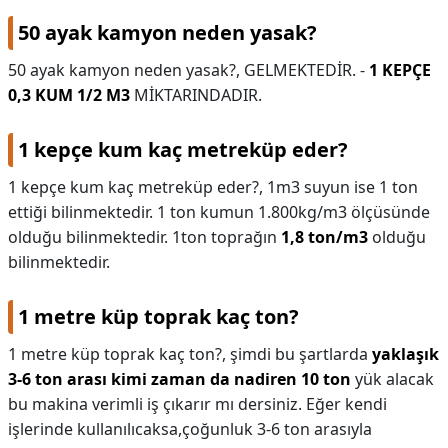
50 ayak kamyon neden yasak?
50 ayak kamyon neden yasak?,
GELMEKTEDİR. -
1 KEPÇE
0,3 KUM 1/2 M3
MİKTARINDADIR.
1 kepçe kum kaç metreküp eder?
1 kepçe kum kaç metreküp eder?,
1m3 suyun ise 1 ton
ettiği bilinmektedir. 1 ton kumun 1.800kg/m3 ölçüsünde
olduğu bilinmektedir. 1ton toprağın
1,8 ton/m3
olduğu
bilinmektedir.
1 metre küp toprak kaç ton?
1 metre küp toprak kaç ton?,
şimdi bu şartlarda
yaklaşık
3-6 ton arası kimi zaman da nadiren 10 ton
yük alacak
bu makina verimli iş çıkarır mı dersiniz. Eğer kendi
işlerinde kullanılıcaksa,çoğunluk 3-6 ton arasıyla