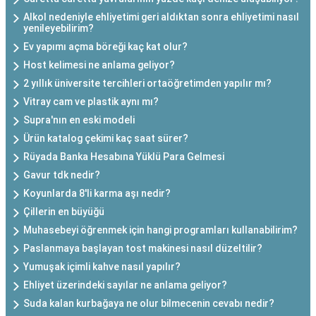
Alkol nedeniyle ehliyetimi geri aldıktan sonra ehliyetimi nasıl
yenileyebilirim?
Ev yapımı açma böreği kaç kat olur?
Host kelimesi ne anlama geliyor?
2 yıllık üniversite tercihleri ortaöğretimden yapılır mı?
Vitray cam ve plastik aynı mı?
Supra'nın en eski modeli
Ürün katalog çekimi kaç saat sürer?
Rüyada Banka Hesabına Yüklü Para Gelmesi
Gavur tdk nedir?
Koyunlarda 8'li karma aşı nedir?
Çillerin en büyüğü
Muhasebeyi öğrenmek için hangi programları kullanabilirim?
Paslanmaya başlayan tost makinesi nasıl düzeltilir?
Yumuşak içimli kahve nasıl yapılır?
Ehliyet üzerindeki sayılar ne anlama geliyor?
Suda kalan kurbağaya ne olur bilmecenin cevabı nedir?