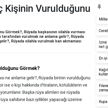
ç Kişinin Vurulduğunu
Bl
Milli
Cereb
unu Görmek?, Rüyada başkasının silahla vurması
ı tarafından vurulmak ne anlama gelir?, Rüyada
gelir?, Rüyada silahla vurulmak kan akmaması
İzmir
net g
En iyi
rulduğunu Görmek?
Kağıt
kullan
sı ne anlama gelir?, Rüyada birinin vurulduğunu
r ise o kişi hakkında iftiraların, kötülüklerin ve
Filen
zama
 yorumlanır. Başka rüya alimleri ise rüyada
üya sahibine bazı iyilikler yapacağı üzerine
Kupa 