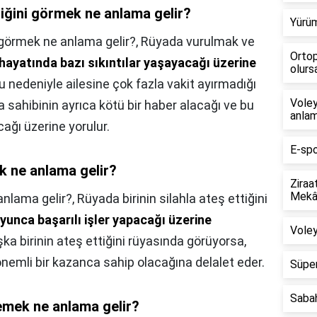
tiğini görmek ne anlama gelir?
Yürüm
i görmek ne anlama gelir?,
Rüyada vurulmak ve
Ortop
ş hayatında bazı sıkıntılar yaşayacağı üzerine
olursa
 nedeniyle ailesine çok fazla vakit ayırmadığı
Voley
 sahibinin ayrıca kötü bir haber alacağı ve bu
anlam
ğı üzerine yorulur.
E-spo
k ne anlama gelir?
Ziraa
Mekân
anlama gelir?,
Rüyada birinin silahla ateş ettiğini
oyunca başarılı işler yapacağı üzerine
Voley
şka birinin ateş ettiğini rüyasında görüyorsa,
önemli bir kazanca sahip olacağına delalet eder.
Süper
Saba
mek ne anlama gelir?