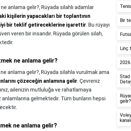
Tenis
e anlama gelir?,
Rüyada silahlı adamlar
ki kişilerin yapacakları bir toplantının
Bir t
yi bir teklif getireceklerine işarettir
. Bu rüyayı
üven veren bir insandır. Rüyada görülen silah,
Futsa
tedir.
Linç 
tmek ne anlama gelir?
2026 
ne anlama gelir?,
Rüyada silahla vurulmak ama
Stad 
runlarını çözeceğin anlamına gelir
. Çevreniz
Detay
ğınız, ailenizin mutluluğa ve rahatlamaya
Rüya
 anlamlarına gelmektedir. Tüm bunların hepsi
gelir?
ecektir.
Voley
kanal
rmek ne anlama gelir?