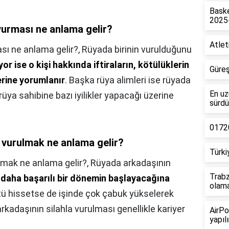
Baske
2025
vurması ne anlama gelir?
Atlet
sı ne anlama gelir?,
Rüyada birinin vurulduğunu
yor ise o kişi hakkında iftiraların, kötülüklerin
Güreş
erine yorumlanır
. Başka rüya alimleri ise rüyada
En uz
üya sahibine bazı iyilikler yapacağı üzerine
sürdü
01720
 vurulmak ne anlama gelir?
Türki
lmak ne anlama gelir?,
Rüyada arkadaşının
Trabz
 daha başarılı bir dönemin başlayacağına
olam
kötü hissetse de işinde çok çabuk yükselerek
rkadaşının silahla vurulması genellikle kariyer
AirPo
yapılı