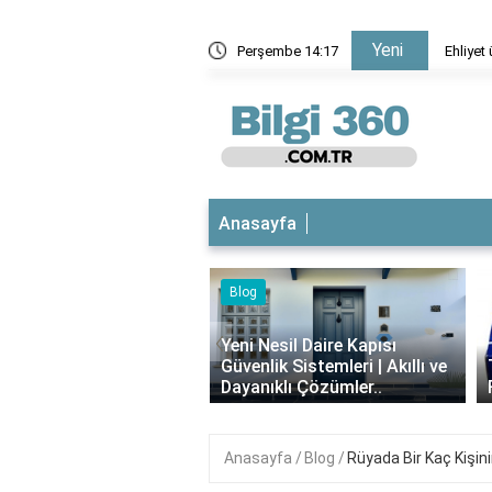
Yeni
ve nasıl yapılır?
Perşembe 14:17
Ehliyet
Anasayfa
log
‹
ni Nesil Daire Kapısı
venlik Sistemleri | Akıllı ve
Theraflu Nedir? Ne İşe Yarar,
yanıklı Çözümler..
Faydaları Nelerdir?
Anasayfa
Blog
Rüyada Bir Kaç Kişi