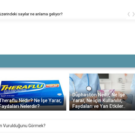
‹
 üzerindeki sayılar ne anlama geliyor?
Duphaston Nedir, Ne İşe
Yarar, Ne İçin Kullanılır,
Daflon ne kadar süre
Faydaları ve Yan Etkiler..
kullanılmalı?
nin Vurulduğunu Görmek?