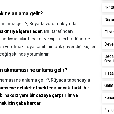
4x100
k ne anlama gelir?
Diş s
anlama gelir?,
Rüyada vurulmak ya da
sıkıntıya işaret eder
. Biri tarafından
El of
landıysa sıkıntı çeker ve yıpratıcı bir döneme
Deve 
dan vurulmak, rüya sahibinin çok güvendiği kişiler
ceği şeklinde yorumlanır.
Decat
Özell
an akmaması ne anlama gelir?
1 saa
maması ne anlama gelir?,
Rüyada tabancayla
Galat
kimseye delalet etmektedir ancak farklı bir
 haksız yere bir cezaya çarptırılır ve
Fener
ak için çaba harcar
.
2 yaş