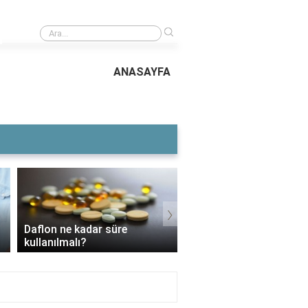
›
Ehliyet üzerindeki sayılar ne anlama geliyor?
ANASAYFA
›
Voltaren Ne İşe Ya
3 Aylık Bebek Günde Kaç CC
İçin Kullanılır, Fayda
Mama Yer?
Yan Etkileri