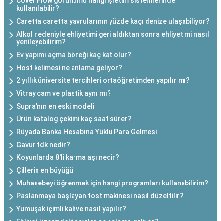
Cover Flow görünümü hangi işletim sistemlerinde
kullanılabilir?
Caretta caretta yavrularının yüzde kaçı denize ulaşabiliyor?
Alkol nedeniyle ehliyetimi geri aldıktan sonra ehliyetimi nasıl
yenileyebilirim?
Ev yapımı açma böreği kaç kat olur?
Host kelimesi ne anlama geliyor?
2 yıllık üniversite tercihleri ortaöğretimden yapılır mı?
Vitray cam ve plastik aynı mı?
Supra'nın en eski modeli
Ürün katalog çekimi kaç saat sürer?
Rüyada Banka Hesabına Yüklü Para Gelmesi
Gavur tdk nedir?
Koyunlarda 8'li karma aşı nedir?
Çillerin en büyüğü
Muhasebeyi öğrenmek için hangi programları kullanabilirim?
Paslanmaya başlayan tost makinesi nasıl düzeltilir?
Yumuşak içimli kahve nasıl yapılır?