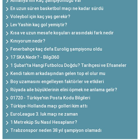
Almanya'nın Kaç Şampiyonluğu Var
En uzun süren basketbol maçı ne kadar sürdü
Voleybol için kaç yaş gerekir?
Lev Yashin kaç gol yemiştir?
Kısa ve uzun mesafe koşuları arasındaki fark nedir
Kınıyorum nedir?
Fenerbahçe kaç defa Eurolig şampiyonu oldu
17 SKA Nedir? - Bilgi360
1 Şubat'ta Hangi Futbolcu Doğdu? Tarihçesi ve Efsaneler
Kendi takım arkadaşından gelen top el olur mu
Boy uzamasını engelleyen faktörler ve etkileri
Rüyada aile büyüklerinin elini öpmek ne anlama gelir?
01720 - Türkiye'nin Posta Kodu Bilgileri
Türkiye-Hollanda maçı golleri kim attı
EuroLeague 3. luk maçı ne zaman
1 Metreküp Su Nasıl Hesaplanır?
Trabzonspor neden 38 yıl şampiyon olamadı