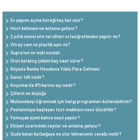
SON EKLENEN YAZILAR
Ev yapımı açma böreği kaç kat olur?
Host kelimesi ne anlama geliyor?
2 yıllık üniversite tercihleri ortaöğretimden yapılır mı?
Vitray cam ve plastik aynı mı?
Supra'nın en eski modeli
Ürün katalog çekimi kaç saat sürer?
Rüyada Banka Hesabına Yüklü Para Gelmesi
Gavur tdk nedir?
Koyunlarda 8'li karma aşı nedir?
Çillerin en büyüğü
Muhasebeyi öğrenmek için hangi programları kullanabilirim?
Paslanmaya başlayan tost makinesi nasıl düzeltilir?
Yumuşak içimli kahve nasıl yapılır?
Ehliyet üzerindeki sayılar ne anlama geliyor?
Suda kalan kurbağaya ne olur bilmecenin cevabı nedir?