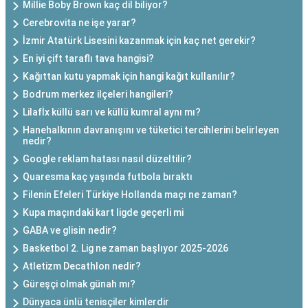
Millie Boby Brown kaç dil biliyor?
Cerebrovita ne işe yarar?
İzmir Atatürk Lisesini kazanmak için kaç net gerekir?
En iyi çift taraflı tava hangisi?
Kağıttan kutu yapmak için hangi kağıt kullanılır?
Bodrum merkez ilçeleri hangileri?
Lilafİx küllü sarı ve küllü kumral aynı mı?
Hanehalkının davranışını ve tüketici tercihlerini belirleyen
nedir?
Google reklam hatası nasıl düzeltilir?
Quaresma kaç yaşında futbola bıraktı
Filenin Efeleri Türkiye Hollanda maçı ne zaman?
Kupa maçındaki kart ligde geçerli mi
GABA ve glisin nedir?
Basketbol 2. Lig ne zaman başlıyor 2025-2026
Atletizm Decathlon nedir?
Güreşçi olmak günah mı?
Dünyaca ünlü tenisçiler kimlerdir