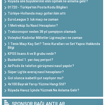
Rüyada aile büyüklerinin elini öpmek ne anlama gelir?
01720 - Türkiye'nin Posta Kodu Bilgileri
Türkiye-Hollanda maçı golleri kim attı
EuroLeague 3. luk maçı ne zaman
1 Metreküp Su Nasıl Hesaplanır?
Trabzonspor neden 38 yıl şampiyon olamadı
Voleybol Kadınlar Milletler Ligi maçları ne zaman
1 Tenis Maçı Kaç Set? Tenis Kuralları ve Set Yapısı Hakkında
Bilgi
KPSS lisans A ve B grubu nedir?
Basketbol 1. yarı kaç periyot?
AirPods ile telefon görüşmesi nasıl yapılır?
Süper Lig'de averaj nasıl hesaplanır?
Gol olunca isabetli şut sayılıyor mu?
4x100 Bayrak Yarışı Yüzme Hangi Stil?
Rüyada Havuz İçinde Yüzmek Ne Anlama Gelir?
SPONSOR BAĞLANTILAR