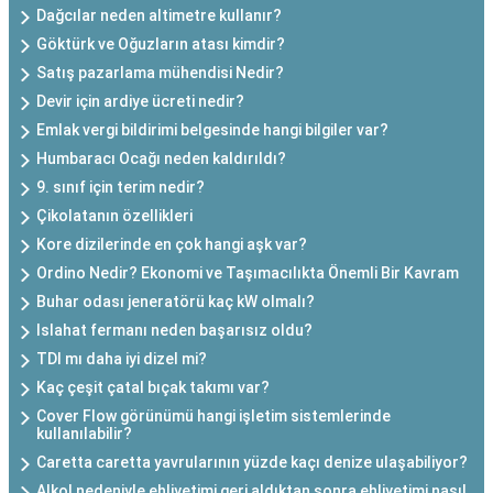
Dağcılar neden altimetre kullanır?
Göktürk ve Oğuzların atası kimdir?
Satış pazarlama mühendisi Nedir?
Devir için ardiye ücreti nedir?
Emlak vergi bildirimi belgesinde hangi bilgiler var?
Humbaracı Ocağı neden kaldırıldı?
9. sınıf için terim nedir?
Çikolatanın özellikleri
Kore dizilerinde en çok hangi aşk var?
Ordino Nedir? Ekonomi ve Taşımacılıkta Önemli Bir Kavram
Buhar odası jeneratörü kaç kW olmalı?
Islahat fermanı neden başarısız oldu?
TDI mı daha iyi dizel mi?
Kaç çeşit çatal bıçak takımı var?
Cover Flow görünümü hangi işletim sistemlerinde
kullanılabilir?
Caretta caretta yavrularının yüzde kaçı denize ulaşabiliyor?
Alkol nedeniyle ehliyetimi geri aldıktan sonra ehliyetimi nasıl