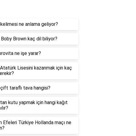
og
kelimesi ne anlama geliyor?
e Boby Brown kaç dil biliyor?
rovita ne işe yarar?
 Atatürk Lisesini kazanmak için kaç
erekir?
 çift taraflı tava hangisi?
tan kutu yapmak için hangi kağıt
ılır?
in Efeleri Türkiye Hollanda maçı ne
n?