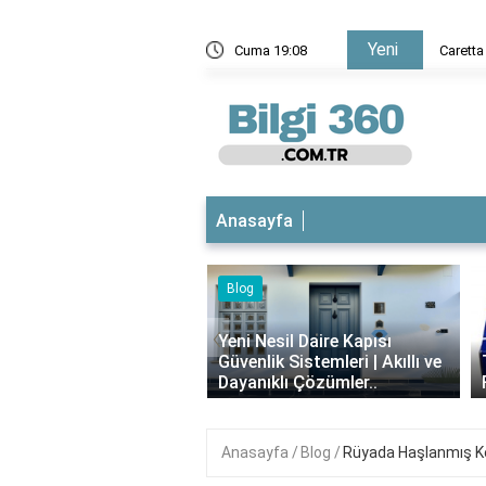
Yeni
ü hangi işletim sistemlerinde kullanılabilir?
Cuma 19:08
Caretta
Anasayfa
‹
esil Daire Kapısı
ik Sistemleri | Akıllı ve
Theraflu Nedir? Ne İşe Yarar,
ıklı Çözümler..
Faydaları Nelerdir?
Anasayfa
Blog
Rüyada Haşlanmış Ke