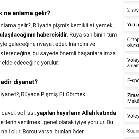
2 yaş
k ne anlama gelir?
Yürüm
anlama gelir?,
Rüyada pişmiş kemikli et yemek,
ulaşılacağının habercisidir
. Rüya sahibinin tüm
Ortop
yle geleceğine rivayet eder. İnancını ve
olursa
ereceğine, bu sayede önemli başarılara imza
Voley
 elde edeceğine yorulur.
anlam
E-spo
edir diyanet?
diyanet?,
Rüyada Pişmiş Et Görmek
Ziraa
Mekân
r davet sofrası,
yapılan hayırların Allah katında
Voley
lerin yenilmesi, genel olarak iyiye yorulur. Bu
Süper
ail olur. Borcu varsa, bunları öder.