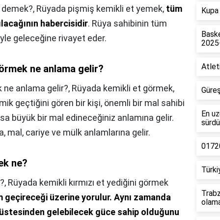
e demek?,
Rüyada pişmiş kemikli et yemek,
tüm
Kupa 
ılacağının habercisidir
. Rüya sahibinin tüm
Baske
yle geleceğine rivayet eder.
2025
Atlet
görmek ne anlama gelir?
k ne anlama gelir?,
Rüyada kemikli et görmek,
Güreş
emik geçtiğini gören bir kişi, önemli bir mal sahibi
En uz
rsa büyük bir mal edineceğiniz anlamına gelir.
sürdü
a, mal, cariye ve mülk anlamlarına gelir.
01720
ek ne?
Türki
?,
Rüyada kemikli kırmızı et yediğini görmek
Trabz
m geçireceği üzerine yorulur.
Aynı zamanda
olam
n üstesinden gelebilecek güce sahip olduğunu