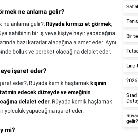
Saba
örmek ne anlama gelir?
Tenis
 ne anlama gelir?,
Rüyada kırmızı et görmek
,
ya sahibinin bir iş veya kişiye hayır yapacağına
Bir t
yatında bazı kararlar alacağına alamet eder. Aynı
Futsa
inde bolluk ve bereket olacağına delalet eder.
Linç 
eye işaret eder?
2026 
şaret eder?,
Rüyada kemik haşlamak
kişinin
ni tatmin edecek düzeyde ve emeğinin
Stad 
Detay
acağına delalet eder
. Rüyada kemik haşlamak
 bir yolculuk yapacağına işaret eder.
Rüya
gelir?
ey mi?