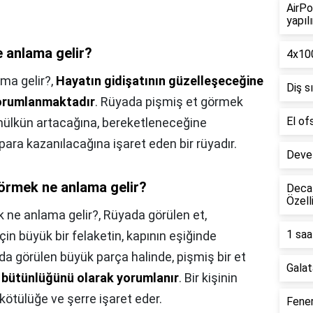
AirPo
yapılı
 anlama gelir?
4x100
ma gelir?,
Hayatın gidişatının güzelleşeceğine
Diş s
 yorumlanmaktadır
. Rüyada pişmiş et görmek
El of
 mülkün artacağına, bereketleneceğine
ara kazanılacağına işaret eden bir rüyadır.
Deve 
görmek ne anlama gelir?
Decat
Özell
 ne anlama gelir?,
Rüyada görülen et,
1 saa
çin büyük bir felaketin, kapının eşiğinde
da görülen büyük parça halinde, pişmiş bir et
Galat
ve bütünlüğünü olarak yorumlanır
. Bir kişinin
kötülüğe ve şerre işaret eder.
Fener