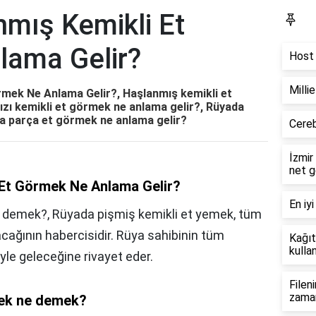
mış Kemikli Et
Bl
lama Gelir?
Host 
Milli
mek Ne Anlama Gelir?, Haşlanmış kemikli et
ı kemikli et görmek ne anlama gelir?, Rüyada
a parça et görmek ne anlama gelir?
Cereb
İzmir
net g
Et Görmek Ne Anlama Gelir?
En iyi
 demek?, Rüyada pişmiş kemikli et yemek, tüm
acağının habercisidir. Rüya sahibinin tüm
Kağıt
kullan
yle geleceğine rivayet eder.
Filen
zama
mek ne demek?