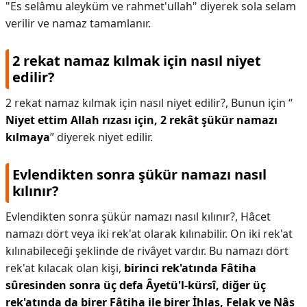
"Es selâmu aleyküm ve rahmet'ullah" diyerek sola selam
verilir ve namaz tamamlanır.
2 rekat namaz kılmak için nasıl niyet
edilir?
2 rekat namaz kılmak için nasıl niyet edilir?,
Bunun için “
Niyet ettim Allah rızası için, 2 rekât şükür namazı
kılmaya
” diyerek niyet edilir.
Evlendikten sonra şükür namazı nasıl
kılınır?
Evlendikten sonra şükür namazı nasıl kılınır?,
Hâcet
namazı dört veya iki rek'at olarak kılınabilir. On iki rek'at
kılınabileceği şeklinde de rivâyet vardır. Bu namazı dört
rek'at kılacak olan kişi,
birinci rek'atında Fâtiha
sûresinden sonra üç defa Âyetü'l-kürsî, diğer üç
rek'atında da birer Fâtiha ile birer İhlas, Felak ve Nâs