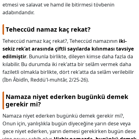
etmesi ve salavat ve hamd ile bitirmesi tövbenin
adabındandır.
Teheccüd namaz kaç rekat?
Teheccüd namaz kaç rekat?,
Teheccüd namazının
iki-
sekiz rek'at arasında çiftli sayılarda kılınması tavsiye
edilmiştir
. Bununla birlikte, dileyen kimse daha fazla da
kılabilir. Bu durumda iki rek'atta bir selâm vermek daha
faziletli olmakla birlikte, dört rek'atta da selâm verilebilir
(İbn Âbidîn, Reddü'l-muhtâr, 2/25-26).
Namaza niyet ederken bugünkü demek
gerekir mi?
Namaza niyet ederken bugünkü demek gerekir mi?,
Onun için, yanlışlıkla bugün diyeceğine yarın dese veya
gece niyet ederken, yarın demesi gerekirken bugün dese