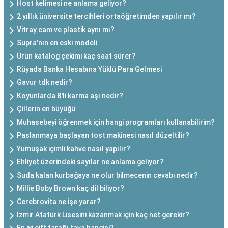
Host kelimesi ne anlama geliyor?
2 yıllık üniversite tercihleri ortaöğretimden yapılır mı?
Vitray cam ve plastik aynı mı?
Supra'nın en eski modeli
Ürün katalog çekimi kaç saat sürer?
Rüyada Banka Hesabına Yüklü Para Gelmesi
Gavur tdk nedir?
Koyunlarda 8'li karma aşı nedir?
Çillerin en büyüğü
Muhasebeyi öğrenmek için hangi programları kullanabilirim?
Paslanmaya başlayan tost makinesi nasıl düzeltilir?
Yumuşak içimli kahve nasıl yapılır?
Ehliyet üzerindeki sayılar ne anlama geliyor?
Suda kalan kurbağaya ne olur bilmecenin cevabı nedir?
Millie Boby Brown kaç dil biliyor?
Cerebrovita ne işe yarar?
İzmir Atatürk Lisesini kazanmak için kaç net gerekir?