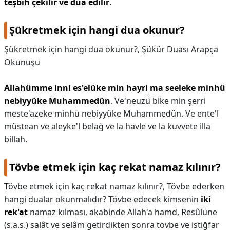
teşbih çekilir ve dua edilir
.
Şükretmek için hangi dua okunur?
Şükretmek için hangi dua okunur?,
Şükür Duası Arapça
Okunuşu
Allahümme inni es'elüke min hayri ma seeleke minhü
nebiyyüke Muhammedün
. Ve'neuzü bike min şerri
meste'azeke minhü nebiyyüke Muhammedün. Ve ente'l
müstean ve aleyke'l belağ ve la havle ve la kuvvete illa
billah.
Tövbe etmek için kaç rekat namaz kılınır?
Tövbe etmek için kaç rekat namaz kılınır?,
Tövbe ederken
hangi dualar okunmalıdır? Tövbe edecek kimsenin
iki
rek'at
namaz kılması, akabinde Allah'a hamd, Resûlüne
(s.a.s.) salât ve selâm getirdikten sonra tövbe ve istiğfar