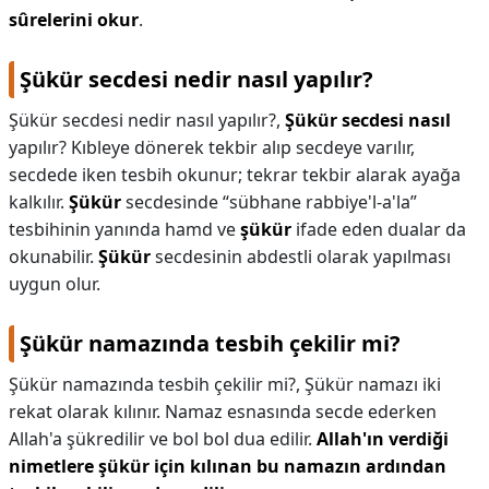
sûrelerini okur
.
Şükür secdesi nedir nasıl yapılır?
Şükür secdesi nedir nasıl yapılır?,
Şükür secdesi nasıl
yapılır? Kıbleye dönerek tekbir alıp secdeye varılır,
secdede iken tesbih okunur; tekrar tekbir alarak ayağa
kalkılır.
Şükür
secdesinde “sübhane rabbiye'l-a'la”
tesbihinin yanında hamd ve
şükür
ifade eden dualar da
okunabilir.
Şükür
secdesinin abdestli olarak yapılması
uygun olur.
Şükür namazında tesbih çekilir mi?
Şükür namazında tesbih çekilir mi?,
Şükür namazı iki
rekat olarak kılınır. Namaz esnasında secde ederken
Allah'a şükredilir ve bol bol dua edilir.
Allah'ın verdiği
nimetlere şükür için kılınan bu namazın ardından