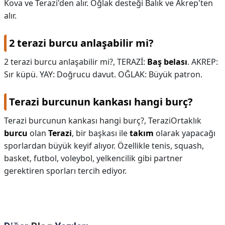
Kova ve Terazi'den alır. Oğlak desteği Balık ve Akrep'ten
alır.
2 terazi burcu anlaşabilir mi?
2 terazi burcu anlaşabilir mi?,
TERAZİ:
Baş belası
. AKREP:
Sır küpü. YAY: Doğrucu davut. OĞLAK: Büyük patron.
Terazi burcunun kankası hangi burç?
Terazi burcunun kankası hangi burç?,
TeraziOrtaklık
burcu
olan
Terazi
, bir başkası ile
takım
olarak yapacağı
sporlardan büyük keyif alıyor. Özellikle tenis, squash,
basket, futbol, voleybol, yelkencilik gibi partner
gerektiren sporları tercih ediyor.