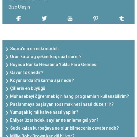
Bize Ulaşın
SON EKLENEN YAZILAR
Supra'nın en eski modeli
Ürün katalog çekimi kaç saat sürer?
Rüyada Banka Hesabına Yüklü Para Gelmesi
Gavur tdk nedir?
Koyunlarda 8'li karma aşı nedir?
Çillerin en büyüğü
Muhasebeyi öğrenmek için hangi programları kullanabilirim?
Paslanmaya başlayan tost makinesi nasıl düzeltilir?
Yumuşak içimli kahve nasıl yapılır?
Ehliyet üzerindeki sayılar ne anlama geliyor?
Suda kalan kurbağaya ne olur bilmecenin cevabı nedir?
Millie Boby Brown kaç dil biliyor?