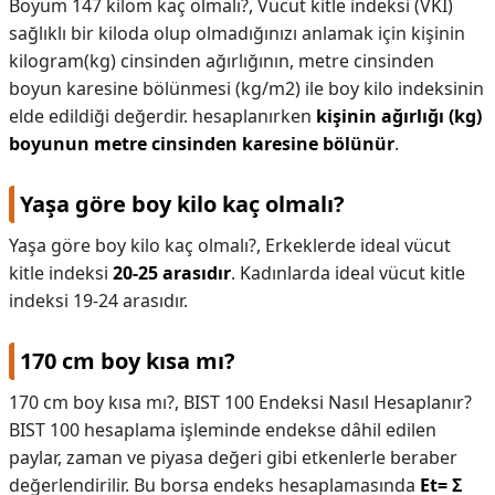
Boyum 147 kilom kaç olmalı?,
Vücut kitle indeksi (VKİ)
sağlıklı bir kiloda olup olmadığınızı anlamak için kişinin
kilogram(kg) cinsinden ağırlığının, metre cinsinden
boyun karesine bölünmesi (kg/m2) ile boy kilo indeksinin
elde edildiği değerdir. hesaplanırken
kişinin ağırlığı (kg)
boyunun metre cinsinden karesine bölünür
.
Yaşa göre boy kilo kaç olmalı?
Yaşa göre boy kilo kaç olmalı?,
Erkeklerde ideal vücut
kitle indeksi
20-25 arasıdır
. Kadınlarda ideal vücut kitle
indeksi 19-24 arasıdır.
170 cm boy kısa mı?
170 cm boy kısa mı?,
BIST 100 Endeksi Nasıl Hesaplanır?
BIST 100 hesaplama işleminde endekse dâhil edilen
paylar, zaman ve piyasa değeri gibi etkenlerle beraber
değerlendirilir. Bu borsa endeks hesaplamasında
Et= Σ