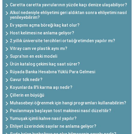
Caretta caretta yavrularının yüzde kaçı denize ulaşabiliyor?
Alkol nedeniyle ehliyetimi geri aldıktan sonra ehliyetimi nasıl
yenileyebilirim?
Ev yapımı açma böreği kaç kat olur?
Host kelimesi ne anlama geliyor?
2 yıllık üniversite tercihleri ortaöğretimden yapılır mı?
Vitray cam ve plastik aynı mı?
Supra'nın en eski modeli
Ürün katalog çekimi kaç saat sürer?
Rüyada Banka Hesabına Yüklü Para Gelmesi
Gavur tdk nedir?
Koyunlarda 8'li karma aşı nedir?
Çillerin en büyüğü
Muhasebeyi öğrenmek için hangi programları kullanabilirim?
Paslanmaya başlayan tost makinesi nasıl düzeltilir?
Yumuşak içimli kahve nasıl yapılır?
Ehliyet üzerindeki sayılar ne anlama geliyor?