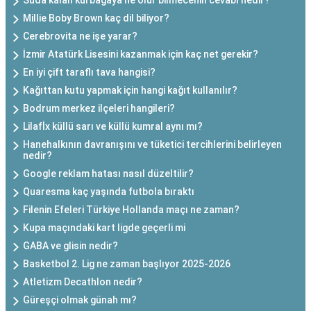
Suda kalan kurbağaya ne olur bilmecenin cevabı nedir?
Millie Boby Brown kaç dil biliyor?
Cerebrovita ne işe yarar?
İzmir Atatürk Lisesini kazanmak için kaç net gerekir?
En iyi çift taraflı tava hangisi?
Kağıttan kutu yapmak için hangi kağıt kullanılır?
Bodrum merkez ilçeleri hangileri?
Lilafİx küllü sarı ve küllü kumral aynı mı?
Hanehalkının davranışını ve tüketici tercihlerini belirleyen
nedir?
Google reklam hatası nasıl düzeltilir?
Quaresma kaç yaşında futbola bıraktı
Filenin Efeleri Türkiye Hollanda maçı ne zaman?
Kupa maçındaki kart ligde geçerli mi
GABA ve glisin nedir?
Basketbol 2. Lig ne zaman başlıyor 2025-2026
Atletizm Decathlon nedir?
Güreşçi olmak günah mı?