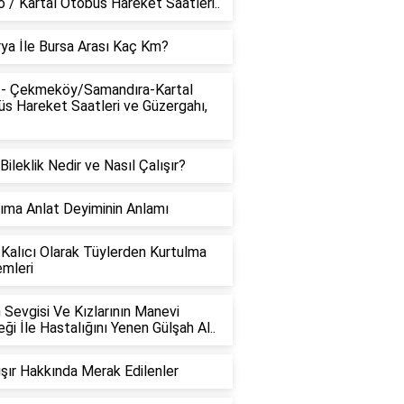
 / Kartal Otobüs Hareket Saatleri..
ya İle Bursa Arası Kaç Km?
 - Çekmeköy/Samandıra-Kartal
s Hareket Saatleri ve Güzergahı,
 Bileklik Nedir ve Nasıl Çalışır?
ıma Anlat Deyiminin Anlamı
Kalıcı Olarak Tüylerden Kurtulma
mleri
n Sevgisi Ve Kızlarının Manevi
ği İle Hastalığını Yenen Gülşah Al..
lışır Hakkında Merak Edilenler