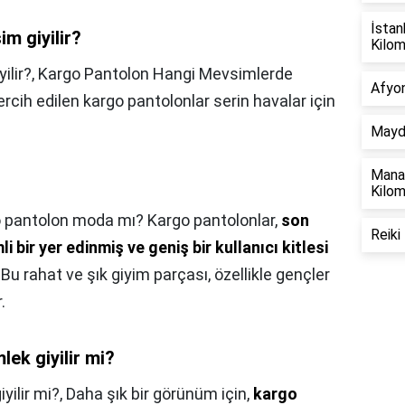
İstan
m giyilir?
Kilo
ilir?,
Kargo Pantolon Hangi Mevsimlerde
Afyon
ercih edilen kargo pantolonlar serin havalar için
Mayda
Manav
Kilo
 pantolon moda mı? Kargo pantolonlar,
son
Reiki
bir yer edinmiş ve geniş bir kullanıcı kitlesi
. Bu rahat ve şık giyim parçası, özellikle gençler
.
ek giyilir mi?
yilir mi?,
Daha şık bir görünüm için,
kargo