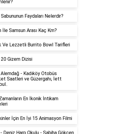
lenir?
 Sabununun Faydaları Nelerdir?
 İle Samsun Arası Kaç Km?
k Ve Lezzetli Burrito Bowl Tarifleri
i 20 Gizem Dizisi
 Alemdağ - Kadıköy Otobüs
et Saatleri ve Güzergahı, İett
ul..
amanların En İkonik İntikam
leri
kinler İçin En İyi 15 Animasyon Filmi
- Deniz Harp Okulu - Sabiha Gökçen