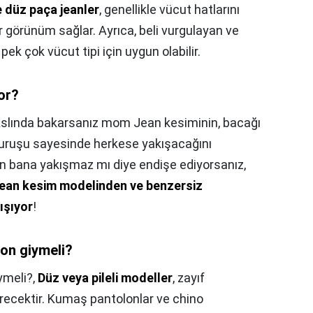
e düz paça jeanler
, genellikle vücut hatlarını
ir görünüm sağlar. Ayrıca, beli vurgulayan ve
ek çok vücut tipi için uygun olabilir.
or?
slında bakarsanız mom Jean kesiminin, bacağı
duruşu sayesinde herkese yakışacağını
n bana yakışmaz mı diye endişe ediyorsanız,
an kesim modelinden ve benzersiz
ışıyor
!
lon giymeli?
ymeli?,
Düz veya pileli modeller
, zayıf
erecektir. Kumaş pantolonlar ve chino