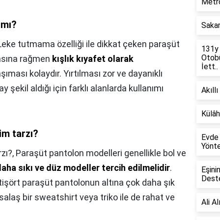
Metro
 mı?
Sakar
Leke tutmama özelliği ile dikkat çeken paraşüt
131y
Otobü
masına rağmen
kışlık kıyafet olarak
İett..
aşıması kolaydır. Yırtılması zor ve dayanıklı
y şekil aldığı için farklı alanlarda kullanımı
Akıllı
Külâh
im tarzı?
Evde 
Yönte
zı?,
Paraşüt pantolon modelleri genellikle bol ve
aha sıkı ve düz modeller tercih edilmelidir
.
Eşini
Deste
 tişört paraşüt pantolonun altına çok daha şık
salaş bir sweatshirt veya triko ile de rahat ve
Ali A