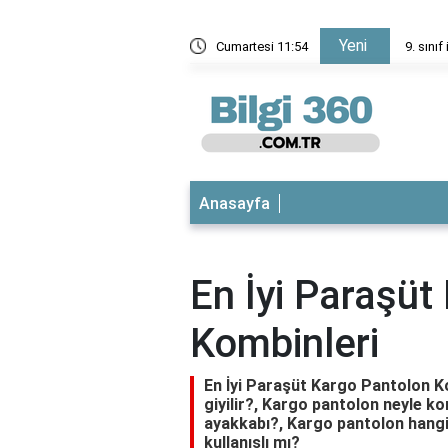
Yeni
nedir?
Cumartesi 11:54
9. sınıf
Anasayfa
En İyi Paraşüt
Kombinleri
En İyi Paraşüt Kargo Pantolon 
giyilir?, Kargo pantolon neyle k
ayakkabı?, Kargo pantolon hangi
kullanışlı mı?