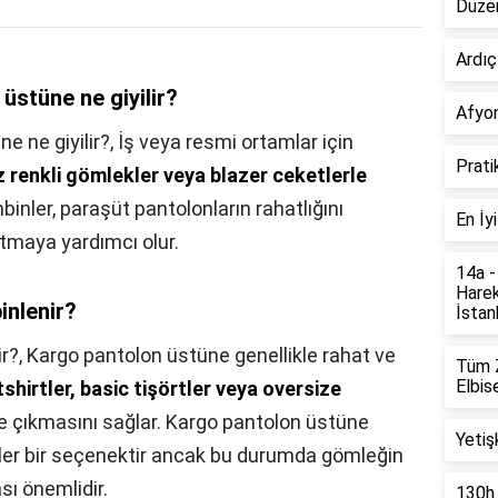
Düzen
Ardıç
stüne ne giyilir?
Afyon
 ne giyilir?,
İş veya resmi ortamlar için
Prati
 renkli gömlekler veya blazer ceketlerle
inler, paraşüt pantolonların rahatlığını
En İy
tmaya yardımcı olur.
14a -
Harek
inlenir?
İstanb
r?,
Kargo pantolon üstüne genellikle rahat ve
Tüm Z
Elbise
shirtler, basic tişörtler veya oversize
e çıkmasını sağlar. Kargo pantolon üstüne
Yetiş
er bir seçenektir ancak bu durumda gömleğin
sı önemlidir.
130h 