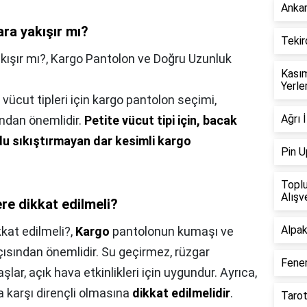
Ankar
ara yakışır mı?
Tekir
kışır mı?,
Kargo Pantolon ve Doğru Uzunluk
Kasım
Yerle
 vücut tipleri için kargo pantolon seçimi,
Ağrı 
ndan önemlidir.
Petite vücut tipi için, bacak
u sıkıştırmayan dar kesimli kargo
Pin U
Toplu
Alışv
re dikkat edilmeli?
Alpak
kkat edilmeli?,
Kargo
pantolonun kumaşı ve
 açısından önemlidir. Su geçirmez, rüzgar
Fener
ar, açık hava etkinlikleri için uygundur. Ayrıca,
 karşı dirençli olmasına
dikkat edilmelidir
.
Tarot