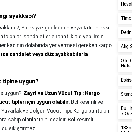
Haval
ngi ayakkabı?
Timot
yakkabı?,
Sıcak yaz günlerinde veya tatilde askılı
Derin
ntolonları sandaletlerle rahatlıkla giyebilirsin.
her kadının dolabında yer vermesi gereken kargo
Alıç 
n ise sandalet veya düz ayakkabılarla
Oto C
Neler
Eskiş
 tipine uygun?
ne uygun?,
Zayıf ve Uzun Vücut Tipi: Kargo
Stand
ut tipleri için uygun olabilir
. Bol kesimli ve
Bu Ha
. Yuvarlak ve Dolgun Vücut Tipi: Kargo pantolon,
7 Oc
a sahip olanlar için idealdir. Bol kesimli
133n 
cudu sıkıştırmaz.