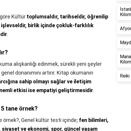
İstan
Kilo
göre Kültür
toplumsaldır, tarihseldir, öğrenilip
işlevseldir, birlik içinde çokluk-farklılık
Afyon
dir
.
Mayda
lır?
Manav
Kilo
kuma alışkanlığı edinmek, sürekli yeni şeyler
 genel donanımını artırır. Kitap okumanın
Reiki
rcığına sahip olmayı sağlar ve iletişim
nemli etkisi ise empatiyi geliştirmesidir
.
r 5 tane örnek?
ne örnek?,
Genel kültür testi içinde;
fen bilimleri,
t, siyaset ve ekonomi, spor, güncel yaşam