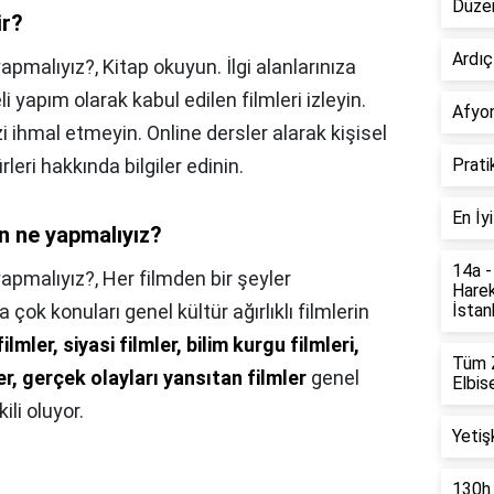
Düzen
ir?
Ardıç
apmalıyız?, Kitap okuyun. İlgi alanlarınıza
li yapım olarak kabul edilen filmleri izleyin.
Afyon
zi ihmal etmeyin. Online dersler alarak kişisel
leri hakkında bilgiler edinin.
Prati
En İy
in ne yapmalıyız?
14a -
yapmalıyız?,
Her filmden bir şeyler
Harek
 çok konuları genel kültür ağırlıklı filmlerin
İstanb
filmler, siyasi filmler, bilim kurgu filmleri,
Tüm Z
ler, gerçek olayları yansıtan filmler
genel
Elbise
ili oluyor.
Yetiş
130h 