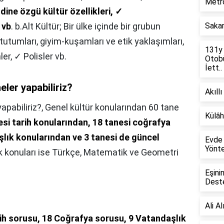
Metro
ine özgü kültür özellikleri,
✓
 vb
. b.Alt Kültür; Bir ülke içinde bir grubun
Sakar
 tutumları, giyim-kuşamları ve etik yaklaşımları,
131y
er, ✓ Polisler vb.
Otobü
İett..
eler yapabiliriz?
Akıllı
apabiliriz?,
Genel kültür konularından 60 tane
Külâh
esi tarih konularından, 18 tanesi coğrafya
şlık konularından ve 3 tanesi de güncel
Evde 
Yönte
k konuları ise Türkçe, Matematik ve Geometri
Eşini
Deste
Ali A
ih sorusu, 18 Coğrafya sorusu, 9 Vatandaşlık