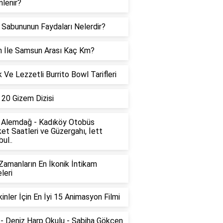
lenir?
 Sabununun Faydaları Nelerdir?
 İle Samsun Arası Kaç Km?
k Ve Lezzetli Burrito Bowl Tarifleri
i 20 Gizem Dizisi
 Alemdağ - Kadıköy Otobüs
et Saatleri ve Güzergahı, İett
ul..
amanların En İkonik İntikam
leri
kinler İçin En İyi 15 Animasyon Filmi
- Deniz Harp Okulu - Sabiha Gökçen