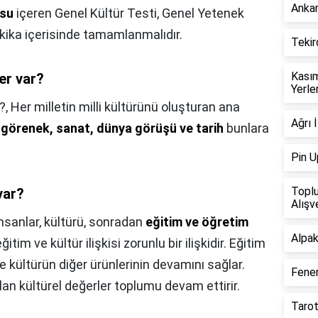
Ankar
usu
içeren Genel Kültür Testi, Genel Yetenek
akika içerisinde tamamlanmalıdır.
Tekir
Kasım
er var?
Yerle
?,
Her milletin milli kültürünü oluşturan ana
Ağrı 
k-görenek, sanat, dünya görüşü ve tarih
bunlara
Pin U
Toplu
var?
Alışv
nsanlar, kültürü, sonradan
eğitim ve öğretim
Alpak
ğitim ve kültür ilişkisi zorunlu bir ilişkidir. Eğitim
ve kültürün diğer ürünlerinin devamını sağlar.
Fener
an kültürel değerler toplumu devam ettirir.
Tarot