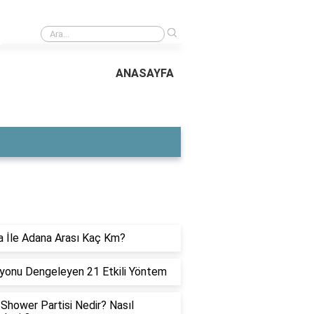
›
Ürün katalog çekimi kaç saat sürer?
ANASAYFA
ON YAZILAR
 İle Adana Arası Kaç Km?
yonu Dengeleyen 21 Etkili Yöntem
Shower Partisi Nedir? Nasıl