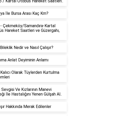
 / Kartal Otobüs Hareket Saatleri..
ya İle Bursa Arası Kaç Km?
 - Çekmeköy/Samandıra-Kartal
s Hareket Saatleri ve Güzergahı,
 Bileklik Nedir ve Nasıl Çalışır?
ıma Anlat Deyiminin Anlamı
Kalıcı Olarak Tüylerden Kurtulma
mleri
n Sevgisi Ve Kızlarının Manevi
ği İle Hastalığını Yenen Gülşah Al..
lışır Hakkında Merak Edilenler