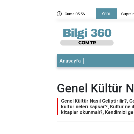
Yeni
 modeli
Cuma 05:56
Supra'n
Anasayfa
Genel Kültür Na
Genel Kültür Nasıl Geliştirilir?, 
kültür neleri kapsar?, Kültür ne i
kitaplar okunmalı?, Kendimizi gel