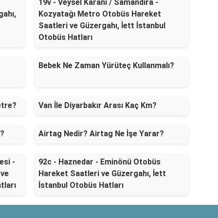
19v - Veysel Karani / Samandıra -
gahı,
Kozyatağı Metro Otobüs Hareket
Saatleri ve Güzergahı, İett İstanbul
Otobüs Hatları
Bebek Ne Zaman Yürüteç Kullanmalı?
etre?
Van İle Diyarbakır Arası Kaç Km?
m?
Airtag Nedir? Airtag Ne İşe Yarar?
si -
92c - Haznedar - Eminönü Otobüs
 ve
Hareket Saatleri ve Güzergahı, İett
tları
İstanbul Otobüs Hatları