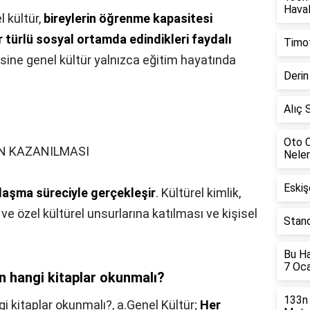
Haval
l kültür,
bireylerin öğrenme kapasitesi
r türlü sosyal ortamda edindikleri faydalı
Timot
aksine genel kültür yalnızca eğitim hayatında
Derin
Alıç 
Oto C
N KAZANILMASI
Neler
Eskiş
laşma süreciyle gerçekleşir
. Kültürel kimlik,
ve özel kültürel unsurlarına katılması ve kişisel
Stand
Bu Ha
7 Oc
in hangi kitaplar okunmalı?
133n 
gi kitaplar okunmalı?,
a.Genel Kültür;
Her