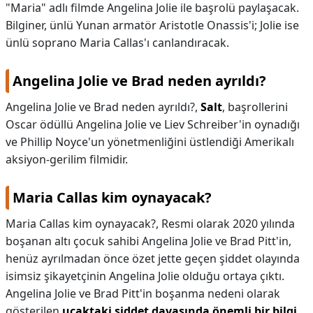
"Maria" adlı filmde Angelina Jolie ile başrolü paylaşacak.
Bilginer, ünlü Yunan armatör Aristotle Onassis'i; Jolie ise
ünlü soprano Maria Callas'ı canlandıracak.
Angelina Jolie ve Brad neden ayrıldı?
Angelina Jolie ve Brad neden ayrıldı?,
Salt
, başrollerini
Oscar ödüllü Angelina Jolie ve Liev Schreiber'in oynadığı
ve Phillip Noyce'un yönetmenliğini üstlendiği Amerikalı
aksiyon-gerilim filmidir.
Maria Callas kim oynayacak?
Maria Callas kim oynayacak?,
Resmi olarak 2020 yılında
boşanan altı çocuk sahibi Angelina Jolie ve Brad Pitt'in,
henüz ayrılmadan önce özet jette geçen şiddet olayında
isimsiz şikayetçinin Angelina Jolie olduğu ortaya çıktı.
Angelina Jolie ve Brad Pitt'in boşanma nedeni olarak
gösterilen
uçaktaki şiddet davasında önemli bir bilgi