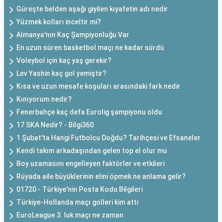
Güreşte belden aşağı giyilen kıyafetin adı nedir
Yüzmek kolları inceltir mi?
Almanya'nın Kaç Şampiyonluğu Var
En uzun süren basketbol maçı ne kadar sürdü
Voleybol için kaç yaş gerekir?
Lev Yashin kaç gol yemiştir?
Kısa ve uzun mesafe koşuları arasındaki fark nedir
Kınıyorum nedir?
Fenerbahçe kaç defa Eurolig şampiyonu oldu
17 SKA Nedir? - Bilgi360
1 Şubat'ta Hangi Futbolcu Doğdu? Tarihçesi ve Efsaneler
Kendi takım arkadaşından gelen top el olur mu
Boy uzamasını engelleyen faktörler ve etkileri
Rüyada aile büyüklerinin elini öpmek ne anlama gelir?
01720 - Türkiye'nin Posta Kodu Bilgileri
Türkiye-Hollanda maçı golleri kim attı
EuroLeague 3. luk maçı ne zaman