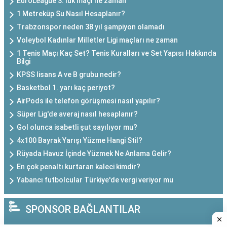
EuroLeague 3. luk maçı ne zaman
1 Metreküp Su Nasıl Hesaplanır?
Trabzonspor neden 38 yıl şampiyon olamadı
Voleybol Kadınlar Milletler Ligi maçları ne zaman
1 Tenis Maçı Kaç Set? Tenis Kuralları ve Set Yapısı Hakkında
Bilgi
KPSS lisans A ve B grubu nedir?
Basketbol 1. yarı kaç periyot?
AirPods ile telefon görüşmesi nasıl yapılır?
Süper Lig'de averaj nasıl hesaplanır?
Gol olunca isabetli şut sayılıyor mu?
4x100 Bayrak Yarışı Yüzme Hangi Stil?
Rüyada Havuz İçinde Yüzmek Ne Anlama Gelir?
En çok penaltı kurtaran kaleci kimdir?
Yabancı futbolcular Türkiye'de vergi veriyor mu
SPONSOR BAĞLANTILAR