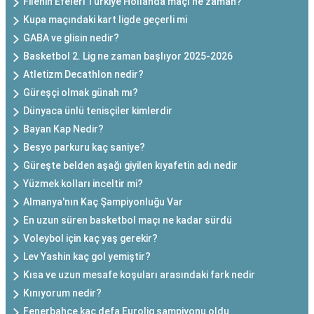
Filenin Efeleri Türkiye Hollanda maçı ne zaman?
Kupa maçındaki kart ligde geçerli mi
GABA ve glisin nedir?
Basketbol 2. Lig ne zaman başlıyor 2025-2026
Atletizm Decathlon nedir?
Güreşçi olmak günah mı?
Dünyaca ünlü tenisçiler kimlerdir
Bayan Kap Nedir?
Besyo parkuru kaç saniye?
Güreşte belden aşağı giyilen kıyafetin adı nedir
Yüzmek kolları inceltir mi?
Almanya'nın Kaç Şampiyonluğu Var
En uzun süren basketbol maçı ne kadar sürdü
Voleybol için kaç yaş gerekir?
Lev Yashin kaç gol yemiştir?
Kısa ve uzun mesafe koşuları arasındaki fark nedir
Kınıyorum nedir?
Fenerbahçe kaç defa Eurolig şampiyonu oldu