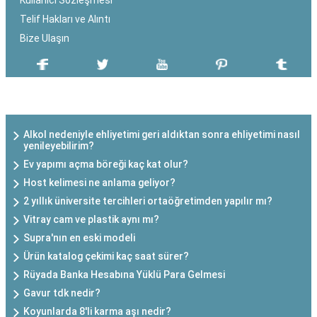
Kullanıcı Sözleşmesi
Telif Hakları ve Alıntı
Bize Ulaşın
SON EKLENEN YAZILAR
Alkol nedeniyle ehliyetimi geri aldıktan sonra ehliyetimi nasıl
yenileyebilirim?
Ev yapımı açma böreği kaç kat olur?
Host kelimesi ne anlama geliyor?
2 yıllık üniversite tercihleri ortaöğretimden yapılır mı?
Vitray cam ve plastik aynı mı?
Supra'nın en eski modeli
Ürün katalog çekimi kaç saat sürer?
Rüyada Banka Hesabına Yüklü Para Gelmesi
Gavur tdk nedir?
Koyunlarda 8'li karma aşı nedir?