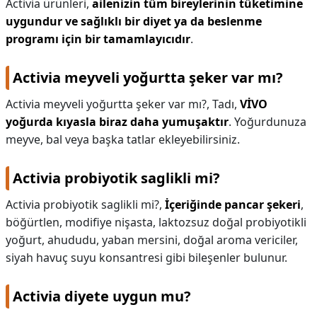
Activia ürünleri,
ailenizin tüm bireylerinin tüketimine
uygundur ve sağlıklı bir diyet ya da beslenme
programı için bir tamamlayıcıdır
.
Activia meyveli yoğurtta şeker var mı?
Activia meyveli yoğurtta şeker var mı?,
Tadı,
VİVO
yoğurda kıyasla biraz daha yumuşaktır
. Yoğurdunuza
meyve, bal veya başka tatlar ekleyebilirsiniz.
Activia probiyotik saglikli mi?
Activia probiyotik saglikli mi?,
İçeriğinde pancar şekeri
,
böğürtlen, modifiye nişasta, laktozsuz doğal probiyotikli
yoğurt, ahududu, yaban mersini, doğal aroma vericiler,
siyah havuç suyu konsantresi gibi bileşenler bulunur.
Activia diyete uygun mu?