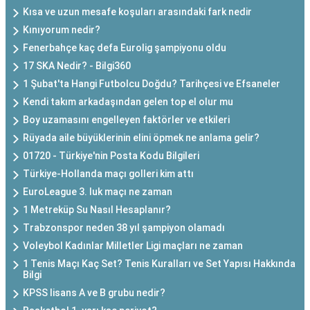
Kısa ve uzun mesafe koşuları arasındaki fark nedir
Kınıyorum nedir?
Fenerbahçe kaç defa Eurolig şampiyonu oldu
17 SKA Nedir? - Bilgi360
1 Şubat'ta Hangi Futbolcu Doğdu? Tarihçesi ve Efsaneler
Kendi takım arkadaşından gelen top el olur mu
Boy uzamasını engelleyen faktörler ve etkileri
Rüyada aile büyüklerinin elini öpmek ne anlama gelir?
01720 - Türkiye'nin Posta Kodu Bilgileri
Türkiye-Hollanda maçı golleri kim attı
EuroLeague 3. luk maçı ne zaman
1 Metreküp Su Nasıl Hesaplanır?
Trabzonspor neden 38 yıl şampiyon olamadı
Voleybol Kadınlar Milletler Ligi maçları ne zaman
1 Tenis Maçı Kaç Set? Tenis Kuralları ve Set Yapısı Hakkında
Bilgi
KPSS lisans A ve B grubu nedir?