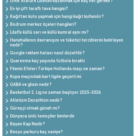
İzmir Atatürk Lisesini kazanmak için kaç net gerekir?
En iyi çift taraflı tava hangisi?
Kağıttan kutu yapmak için hangi kağıt kullanılır?
Bodrum merkez ilçeleri hangileri?
Lilafİx küllü sarı ve küllü kumral aynı mı?
Hanehalkının davranışını ve tüketici tercihlerini belirleyen
nedir?
Google reklam hatası nasıl düzeltilir?
Quaresma kaç yaşında futbola bıraktı
Filenin Efeleri Türkiye Hollanda maçı ne zaman?
Kupa maçındaki kart ligde geçerli mi
GABA ve glisin nedir?
Basketbol 2. Lig ne zaman başlıyor 2025-2026
Atletizm Decathlon nedir?
Güreşçi olmak günah mı?
Dünyaca ünlü tenisçiler kimlerdir
Bayan Kap Nedir?
Besyo parkuru kaç saniye?