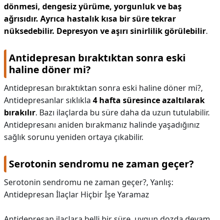
dönmesi, dengesiz yürüme, yorgunluk ve baş
ağrısıdır.
Ayrıca hastalık kısa bir süre tekrar
nüksedebilir.
Depresyon ve aşırı sinirlilik görülebilir
.
Antidepresan bıraktıktan sonra eski
haline döner mi?
Antidepresan bıraktıktan sonra eski haline döner mi?,
Antidepresanlar sıklıkla
4 hafta süresince azaltılarak
bırakılır
. Bazı ilaçlarda bu süre daha da uzun tutulabilir.
Antidepresanı aniden bırakmanız halinde yaşadığınız
sağlık sorunu yeniden ortaya çıkabilir.
Serotonin sendromu ne zaman geçer?
Serotonin sendromu ne zaman geçer?,
Yanlış:
Antidepresan İlaçlar Hiçbir İşe Yaramaz
Antidepresan ilaçlara belli bir süre, uygun dozda devam