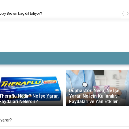
‹
Boby Brown kaç dil biliyor?
Duphaston Nedir, Ne İşe
Yarar, Ne İçin Kullanılır,
Daflon ne kadar süre
Faydaları ve Yan Etkiler..
kullanılmalı?
 yarar?