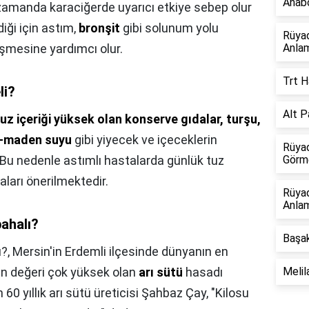
Anabo
zamanda karaciğerde uyarıcı etkiye sebep olur
diği için astım,
bronşit
gibi solunum yolu
Rüya
leşmesine yardımcı olur.
Anlam
Trt H
li?
Alt P
uz içeriği yüksek olan konserve gıdalar, turşu,
da-maden suyu
gibi yiyecek ve içeceklerin
Rüyad
. Bu nedenle astımlı hastalarda günlük tuz
Görme
aları önerilmektedir.
Rüya
Anlam
ahalı?
Başak
ı?,
Mersin'in Erdemli ilçesinde dünyanın en
sin değeri çok yüksek olan
arı sütü
hasadı
Melil
60 yıllık arı sütü üreticisi Şahbaz Çay, "Kilosu