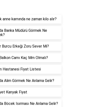
orucevap
 anne karnında ne zaman kilo alır?
da Banka Müdürü Görmek Ne
ek?
er Burcu Erkeği Zoru Sever Mi?
Balkon Camı Kaç Mm Olmalı?
 Hastanesi Fiyat Listesi
a Alim Görmek Ne Anlama Gelir?
et Kanyak Fiyat
a Böcek Isırması Ne Anlama Gelir?