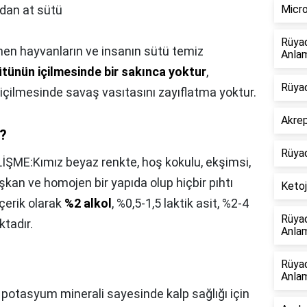
ıdan at sütü
Micro
Rüya
enen hayvanların ve insanın sütü temiz
Anlam
sütünün içilmesinde bir sakınca yoktur
,
Rüyad
içilmesinde savaş vasıtasını zayıflatma yoktur.
Akrep
i?
Rüya
İŞME:Kımız beyaz renkte, hoş kokulu, ekşimsi,
şkan ve homojen bir yapıda olup hiçbir pıhtı
Ketoj
çerik olarak
%2 alkol
, %0,5-1,5 laktik asit, %2-4
Rüya
tadır.
Anlam
Rüya
Anlam
i potasyum minerali sayesinde kalp sağlığı için