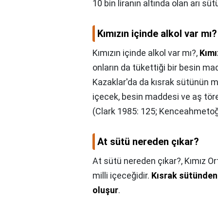
10 bin liranın altında olan arı sü
Kımızın içinde alkol var mı?
Kımızın içinde alkol var mı?,
Kımı
onların da tükettiği bir besin m
Kazaklar'da da kısrak sütünün m
içecek, besin maddesi ve aş tör
(Clark 1985: 125; Kenceahmetoğl
At sütü nereden çıkar?
At sütü nereden çıkar?,
Kımız Or
milli içeceğidir.
Kısrak sütünden 
oluşur
.