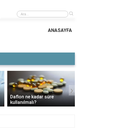
›
Millie Boby Brown kaç dil biliyor?
ANASAYFA
›
Voltaren Ne İşe Yarar?
3 Aylık Bebek Günde Kaç CC
İçin Kullanılır, Faydaları
Mama Yer?
Yan Etkileri