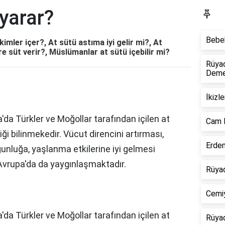
 yarar?
S
Bebek
kimler içer?, At sütü astıma iyi gelir mi?, At
tre süt verir?, Müslümanlar at sütü içebilir mi?
Rüya
Dem
İkizl
'da Türkler ve Moğollar tarafından içilen at
Cam 
ği bilinmekedir. Vücut direncini artırması,
Erdem
gunluğa, yaşlanma etkilerine iyi gelmesi
 Avrupa'da da yaygınlaşmaktadır.
Rüyad
Cemiy
'da Türkler ve Moğollar tarafından içilen at
Rüyad