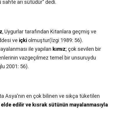
tü sahte arı sütüdür" dedi.
z
, Uygurlar tarafından Kitanlara geçmiş ve
addesi ve
içki
olmuştur(İzgi 1989: 56).
ayalanması ile yapılan
kımız
; çok sevilen bir
enlerinin vazgeçilmez temel bir unsuruydu
u 2001: 56).
ta Asya'nın en çok bilinen ve sıkça tüketilen
elde edilir ve kısrak sütünün mayalanmasıyla