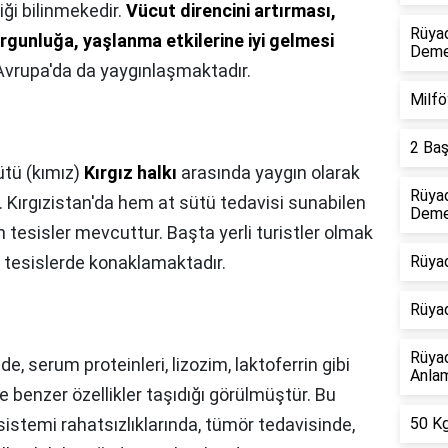
iği bilinmekedir.
Vücut direncini artırması,
Rüyad
rgunluğa, yaşlanma etkilerine iyi gelmesi
Dem
 Avrupa'da da yaygınlaşmaktadır.
Milfö
2 Baş
ütü (kımız)
Kırgız halkı
arasında yaygın olarak
Rüyad
. Kırgızistan'da hem at sütü tedavisi sunabilen
Deme
tesisler mevcuttur. Başta yerli turistler olmak
u tesislerde konaklamaktadır.
Rüyad
Rüya
Rüya
de, serum proteinleri, lizozim, laktoferrin gibi
Anlam
e benzer özellikler taşıdığı görülmüştür. Bu
 sistemi rahatsızlıklarında, tümör tedavisinde,
50 Kg