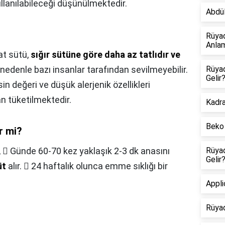
ullanılabileceği düşünülmektedir.
Abdül
Rüya
Anlam
at sütü,
sığır sütüne göre daha az tatlıdır ve
 nedenle bazı insanlar tarafından sevilmeyebilir.
Rüya
Gelir
n değeri ve düşük alerjenik özellikleri
an tüketilmektedir.
Kadr
Beko 
r mi?
,
 Günde 60-70 kez yaklaşık 2-3 dk anasını
Rüya
Gelir
üt
alır.  24 haftalık olunca emme sıklığı bir
Appl
Rüya