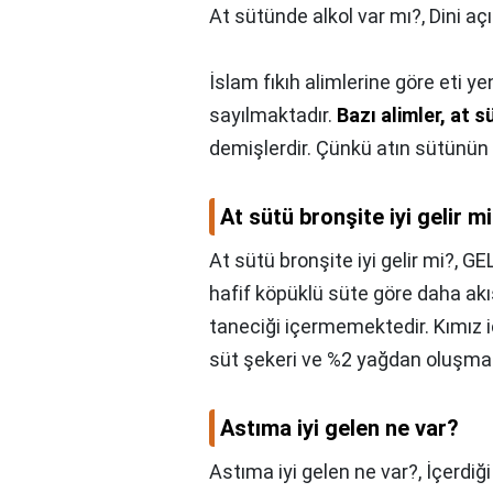
At sütünde alkol var mı?,
Dini aç
İslam fıkıh alimlerine göre eti y
sayılmaktadır.
Bazı alimler, at 
demişlerdir. Çünkü atın sütünün 
At sütü bronşite iyi gelir m
At sütü bronşite iyi gelir mi?,
GEL
hafif köpüklü süte göre daha akı
taneciği içermemektedir. Kımız i
süt şekeri ve %2 yağdan oluşmak
Astıma iyi gelen ne var?
Astıma iyi gelen ne var?,
İçerdiğ