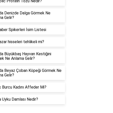
lic Protein Tozu Nedir?
da Denizde Dalga Görmek Ne
a Gelir?
aber Spikerleri İsim Listesi
azar hisseleri tehlikeli mi?
a Büyükbaş Hayvan Kestiğini
k Ne Anlama Gelir?
da Beyaz Çoban Köpeği Görmek Ne
a Gelir?
 Burcu Kadını Affeder Mi?
a Uyku Damlası Nedir?