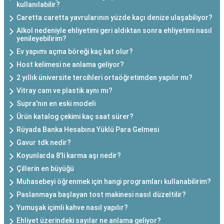
kullanılabilir?
Caretta caretta yavrularının yüzde kaçı denize ulaşabiliyor?
Alkol nedeniyle ehliyetimi geri aldıktan sonra ehliyetimi nasıl
yenileyebilirim?
Ev yapımı açma böreği kaç kat olur?
Host kelimesi ne anlama geliyor?
2 yıllık üniversite tercihleri ortaöğretimden yapılır mı?
Vitray cam ve plastik aynı mı?
Supra'nın en eski modeli
Ürün katalog çekimi kaç saat sürer?
Rüyada Banka Hesabına Yüklü Para Gelmesi
Gavur tdk nedir?
Koyunlarda 8'li karma aşı nedir?
Çillerin en büyüğü
Muhasebeyi öğrenmek için hangi programları kullanabilirim?
Paslanmaya başlayan tost makinesi nasıl düzeltilir?
Yumuşak içimli kahve nasıl yapılır?
Ehliyet üzerindeki sayılar ne anlama geliyor?