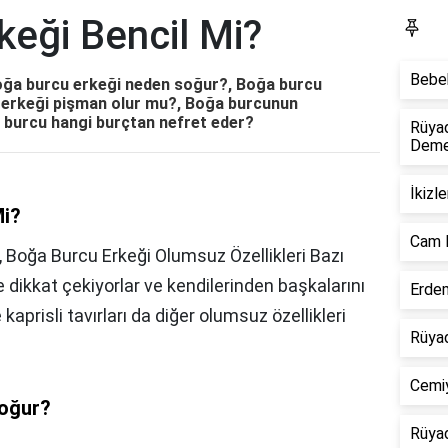
keği Bencil Mi?
S
Bebek
oğa burcu erkeği neden soğur?, Boğa burcu
u erkeği pişman olur mu?, Boğa burcunun
a burcu hangi burçtan nefret eder?
Rüya
Dem
İkizl
Mi?
Cam 
 Boğa Burcu Erkeği Olumsuz Özellikleri Bazı
e dikkat çekiyorlar ve kendilerinden başkalarını
Erdem
e kaprisli tavırları da diğer olumsuz özellikleri
Rüyad
Cemiy
soğur?
Rüyad
,