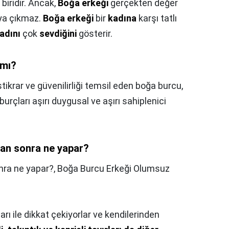
biridir. Ancak,
Boğa erkeği
gerçekten değer
aya çıkmaz.
Boğa erkeği
bir
kadına
karşı tatlı
adını
çok
sevdiğini
gösterir.
 mı?
stikrar ve güvenilirliği temsil eden boğa burcu,
burçları aşırı duygusal ve aşırı sahiplenici
tan sonra ne yapar?
nra ne yapar?,
Boğa Burcu Erkeği Olumsuz
rı ile dikkat çekiyorlar ve kendilerinden