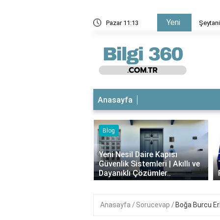
Yeni
Şeytani yerli korku filmi mi?
Pazar 11:13
Anasayfa
Blog
iyotikli Krem Açık
‹
a Sürülür mü?
Yeni Nesil Daire Kapısı
ımı, Faydaları ve
Güvenlik Sistemleri | Akıllı ve
i..
Dayanıklı Çözümler..
Anasayfa
Sorucevap
Boğa Burcu Er