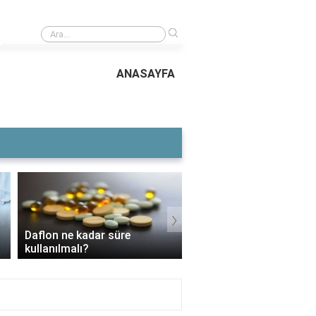
›
ı?
Göğüs hastalıkları ve akciğer hastalık
ANASAYFA
›
Daflon ne kadar süre
3 Aylık Bebek Günde K
kullanılmalı?
Mama Yer?