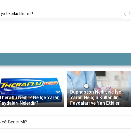
‹
Göğüs hastalıkları ve akciğer hastalıkları aynı m
Duphaston Nedir, Ne İşe
Theraflu Nedir? Ne İşe Yarar,
Yarar, Ne İçin Kullanılır,
Faydaları Nelerdir?
Faydaları ve Yan Etkiler..
keği Bencil Mi?