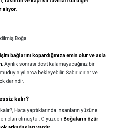
li, takıntılı ve kaprisli tavırları da diğer
 alıyor
.
edilmiş Boğa
işim bağlarını kopardığınıza emin olur ve asla
n
. Ayrılık sonrası dost kalamayacağınız bir
muduyla yıllarca bekleyebilir. Sabırlıdırlar ve
ok derindir.
ssiz kalır?
kalır?,
Hata yaptıklarında insanların yüzüne
ten olan olmuştur. O yüzden
Boğaların özür
 çok arkadaşları vardır
.