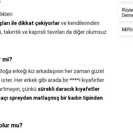
Rüyad
ikleri
Dem
arı ile dikkat çekiyorlar
ve kendilerinden
Milfö
 takıntılı ve kaprisli tavırları da diğer olumsuz
r mi?
Boğa erkeği kız arkadaşının her zaman güzel
ster. Her erkek gibi arada bir ****i kıyafetler
artmayın; çünkü
sürekli daracık kıyafetler
saçı spreyden matlaşmış bir kadın tipinden
olur mu?