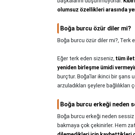
başkalarını düşünmüyorlar.
Kibir
olumsuz özellikleri arasında yer
Boğa burcu özür diler mi?
Boğa burcu özür diler mi?,
Terk 
Eğer terk eden sizseniz,
tüm ilet
yeniden birleşme ümidi vermeyi
burçtur. Boğa'lar ikinci bir şans u
arzuladıkları şeylere bağlılıkları ç
Boğa burcu erkeği neden se
Boğa burcu erkeği neden sessiz 
bakmaya çok çekinirler. Hem za
dilemedikleri için kaybettikleri