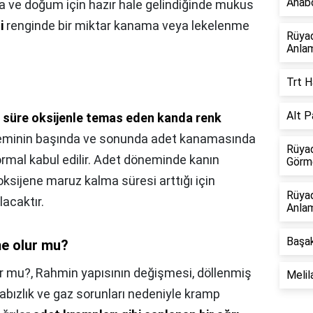
Anabo
a ve doğum için hazır hale gelindiğinde mukus
i
renginde bir miktar kanama veya lekelenme
Rüya
Anlam
Trt H
Alt P
 süre oksijenle temas eden kanda renk
eminin başında ve sonunda adet kanamasında
Rüyad
mal kabul edilir. Adet döneminde kanın
Görme
ksijene maruz kalma süresi arttığı için
Rüya
acaktır.
Anlam
Başak
me olur mu?
ur mu?,
Rahmin yapısının değişmesi, döllenmiş
Melil
bızlık ve gaz sorunları nedeniyle kramp