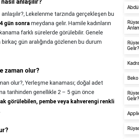
asıl anlaşılır?
Abdül
anlaşılır?,
Lekelenme tarzında gerçekleşen bu
Rüya
4 gün sonra
meydana gelir. Hamile kadınların
Anlam
kanama farklı sürelerde görülebilir. Genele
a birkaç gün aralığında gözlenen bu durum
Rüya
Gelir
Kadr
ne zaman olur?
Beko 
man olur?,
Yerleşme kanaması; doğal adet
 tarihinden genellikle 2 – 5 gün önce
Rüya
Gelir
rak görülebilen, pembe veya kahverengi renkli
.
Appl
Rüya
ur?