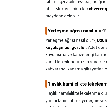
rahim ağzı açılmaya başladığınd
atılır. Mukusla birlikte
kahvereng
meydana gelebilir.
Yerleşme ağrısı nasıl olur?
Yerleşme ağrısı nasıl olur?,
Uzun
koyulaşması görülür
. Adet dön
koyulaşma ve kahverengi kan nor
vücuttan çıkması uzun sürerse o
kahverengi kanama şikayetleri ol
1 aylık hamilelikte lekelen
1 aylık hamilelikte lekelenme ol
yumurtanın rahme yerleşmesi, ka