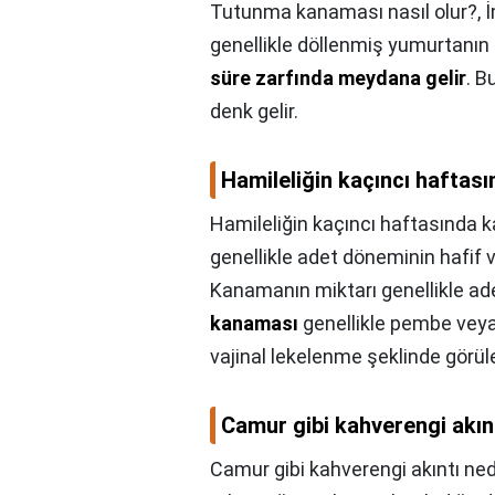
Tutunma kanaması nasıl olur?,
İ
genellikle döllenmiş yumurtanı
süre zarfında meydana gelir
. B
denk gelir.
Hamileliğin kaçıncı haftası
Hamileliğin kaçıncı haftasında ka
genellikle adet döneminin hafif v
Kanamanın miktarı genellikle a
kanaması
genellikle pembe veya
vajinal lekelenme şeklinde görüleb
Camur gibi kahverengi akın
Camur gibi kahverengi akıntı ned