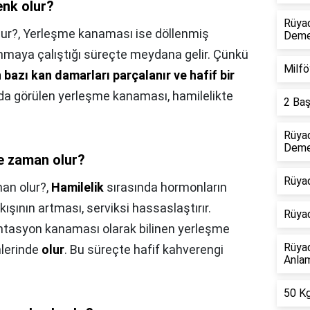
enk olur?
Rüyad
lur?,
Yerleşme kanaması ise döllenmiş
Dem
nmaya çalıştığı süreçte meydana gelir. Çünkü
Milfö
azı kan damarları parçalanır ve hafif bir
rda görülen yerleşme kanaması, hamilelikte
2 Baş
Rüyad
Deme
ne zaman olur?
Rüyad
man olur?,
Hamilelik
sırasında hormonların
ışının artması, serviksi hassaslaştırır.
Rüya
tasyon kanaması olarak bilinen yerleşme
Rüya
nlerinde
olur
. Bu süreçte hafif kahverengi
Anlam
50 Kg