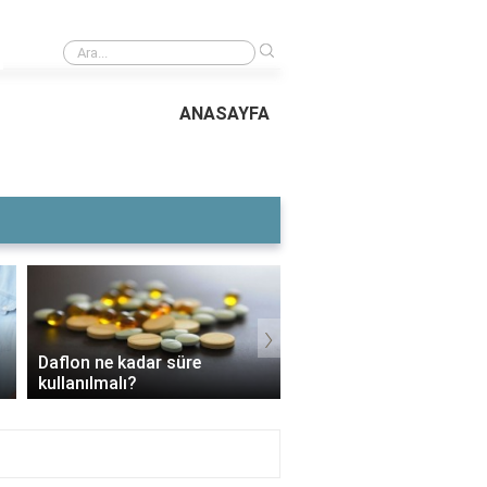
›
Ev yapımı açma böreği kaç kat olur?
ANASAYFA
›
Voltaren Ne İşe Ya
3 Aylık Bebek Günde Kaç CC
İçin Kullanılır, Fayda
Mama Yer?
Yan Etkileri