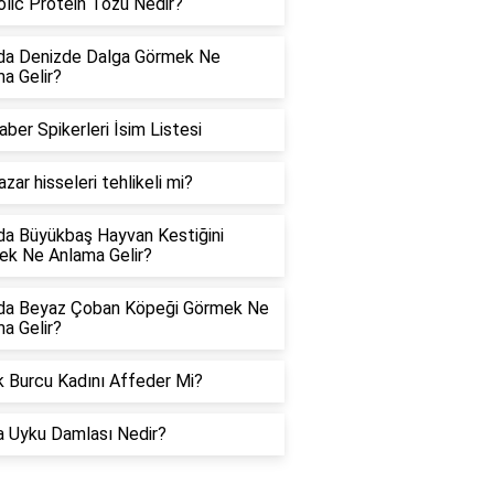
lic Protein Tozu Nedir?
da Denizde Dalga Görmek Ne
a Gelir?
aber Spikerleri İsim Listesi
azar hisseleri tehlikeli mi?
a Büyükbaş Hayvan Kestiğini
k Ne Anlama Gelir?
da Beyaz Çoban Köpeği Görmek Ne
a Gelir?
 Burcu Kadını Affeder Mi?
a Uyku Damlası Nedir?