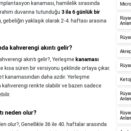
mplantasyon kanaması, hamilelik sırasında
Micro
n rahim duvarına tutunduğu
3 ila 6 günlük bir
Rüya
u, gebeliğin yaklaşık olarak 2-4. haftası arasına
Anlam
Rüyad
nda kahverengi akıntı gelir?
Akrep
hverengi akıntı gelir?,
Yerleşme
kanaması
Rüya
e kısa süren bir versiyonu şeklinde ortaya çıkar.
det kanamasından daha azdır. Yerleşme
Ketoj
 kahverengi renkte olabilir ve bazen sadece
Rüya
ilir.
Anlam
tı neden olur?
Rüya
Anlam
en olur?,
Genellikle 36 ile 40. haftalar arasında