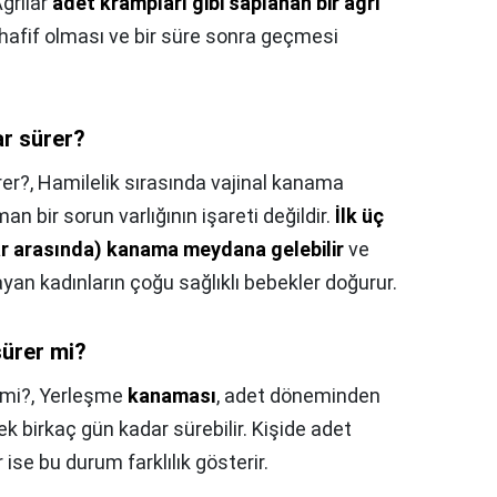
Ağrılar
adet krampları gibi saplanan bir ağrı
n hafif olması ve bir süre sonra geçmesi
r sürer?
er?,
Hamilelik sırasında vajinal kanama
an bir sorun varlığının işareti değildir.
İlk üç
lar arasında) kanama meydana gelebilir
ve
an kadınların çoğu sağlıklı bebekler doğurur.
ürer mi?
 mi?,
Yerleşme
kanaması
, adet döneminden
birkaç gün kadar sürebilir. Kişide adet
 ise bu durum farklılık gösterir.