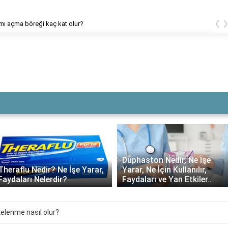
‹
mı açma böreği kaç kat olur?
Duphaston Nedir, Ne İşe
Yarar, Ne İçin Kullanılır,
Daflon ne kadar süre
Faydaları ve Yan Etkiler..
kullanılmalı?
kelenme nasıl olur?