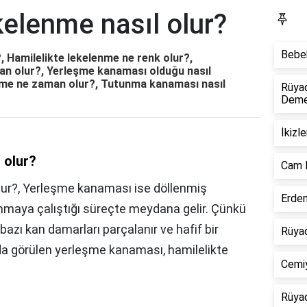
kelenme nasıl olur?
S
Bebek
?, Hamilelikte lekelenme ne renk olur?,
man olur?, Yerleşme kanaması olduğu nasıl
lenme ne zaman olur?, Tutunma kanaması nasıl
Rüya
Dem
İkizl
 olur?
Cam 
lur?, Yerleşme kanaması ise döllenmiş
Erdem
nmaya çalıştığı süreçte meydana gelir. Çünkü
zı kan damarları parçalanır ve hafif bir
Rüyad
da görülen yerleşme kanaması, hamilelikte
Cemiy
Rüyad