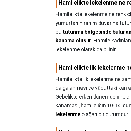
Hamilelikte lekelenme ne r
Hamilelikte lekelenme ne renk o
yumurtanın rahim duvarına tutu
bu
tutunma bölgesinde bulunan b
kanama oluşur
. Hamile kadınla
lekelenme olarak da bilinir.
Hamilelikte ilk lekelenme 
Hamilelikte ilk lekelenme ne za
dalgalanması ve vücuttaki kan ak
Gebelikte erken dönemde implan
kanaması, hamileliğin 10-14. gü
lekelenme
olağan bir durumdur.